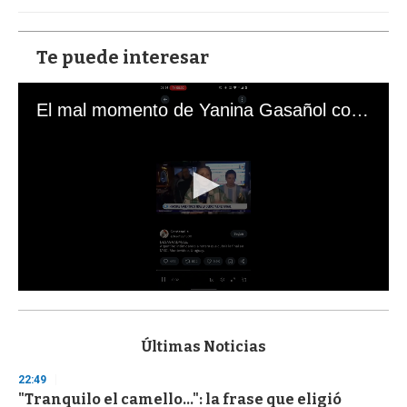
Te puede interesar
El mal momento de Yanina Gasañol con un hincha argentino en "Subrayado"
0
s
e
c
Últimas Noticias
o
n
22:49
d
"Tranquilo el camello...": la frase que eligió
s