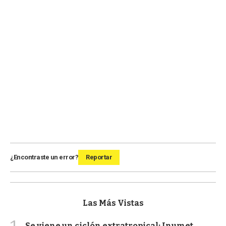
¿Encontraste un error?
Reportar
Las Más Vistas
Se viene un ciclón extratropical: Inumet