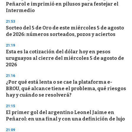
o
Peñarol e imprimió en pilusos para festejar el
f
Intermedio
3
3
s
21:53
e
Sorteo del 5 de Oro de este miércoles 5 de agosto
c
de 2026: números sorteados, pozos y aciertos
o
n
d
21:19
s
Esta es la cotización del dólar hoy en pesos
uruguayos al cierre del miércoles 5 de agosto de
2026
21:16
¿Por qué está lenta o se cae la plataforma e-
BROU, qué alcance tiene el problema, qué riesgos
hay y cuándo se resolverá?
21:15
El primer gol del argentino Leonel Jaime en
Peñarol: en una final y con una definición de lujo
21:09