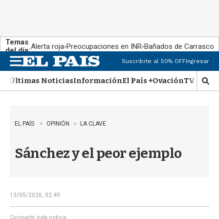
Temas
Alerta roja
Preocupaciones en INR
Bañados de Carrasco
del día:
Suscribite al 50% OFF
Ingresar
M
e
Últimas Noticias
Información
El País +
Ovación
TV Show
n
M
u
o
s
t
r
EL PAÍS
OPINIÓN
LA CLAVE
a
r
Sánchez y el peor ejemplo
b
�
s
q
u
13/05/2026, 02:49
e
d
Compartir esta noticia