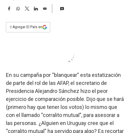
a
F
W
T
L
E
a
h
w
i
m
c
a
i
n
a
e
t
t
k
i
+
Agregar El País en
b
s
t
e
l
o
A
e
d
o
p
r
I
k
p
n
En su campaña por “blanquear” esta estatización
de parte del rol de las AFAP, el secretario de
Presidencia Alejandro Sánchez hizo el peor
ejercicio de comparación posible. Dijo que se hará
(primero hay que tener los votos) lo mismo que
con el llamado “corralito mutual”, para asesorar a
las personas. ¿Alguien en Uruguay cree que el
“corralito mutual” ha servido para algo? Es recortar