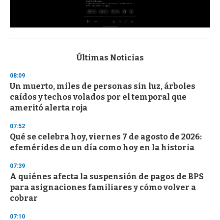
0
s
e
c
Últimas Noticias
o
n
08:09
d
Un muerto, miles de personas sin luz, árboles
s
o
caídos y techos volados por el temporal que
f
ameritó alerta roja
3
3
s
07:52
e
Qué se celebra hoy, viernes 7 de agosto de 2026:
c
efemérides de un día como hoy en la historia
o
n
d
07:39
s
A quiénes afecta la suspensión de pagos de BPS
para asignaciones familiares y cómo volver a
cobrar
07:10