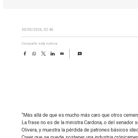
30/05/2026, 02:40
Compartir esta noticia
F
W
T
L
E
a
h
w
i
m
c
a
i
n
a
e
t
t
k
i
b
s
t
e
l
o
A
e
d
o
p
r
I
k
p
n
“Más allá de que es mucho más caro que otros cemen
La frase no es de la ministra Cardona, o del senador 
Olivera, y muestra la pérdida de patrones básicos ide
Creer que se puede sostener una industria crónicamente