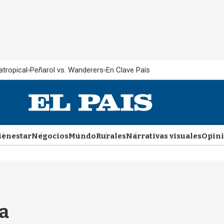
atropical
Peñarol vs. Wanderers
En Clave País
ienestar
Negocios
Mundo
Rurales
Narrativas visuales
Opin
ca