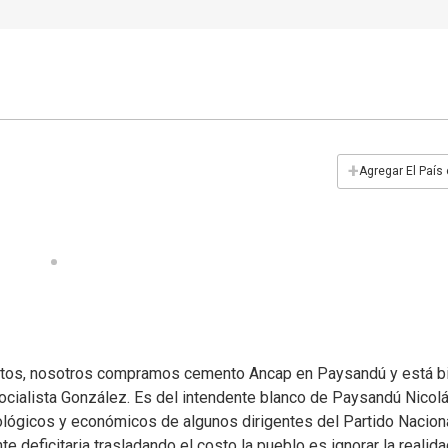
+
Agregar El País
tos, nosotros compramos cemento Ancap en Paysandú y está bi
socialista González. Es del intendente blanco de Paysandú Nicol
ológicos y económicos de algunos dirigentes del Partido Naciona
 deficitaria trasladando el costo la pueblo es ignorar la realida