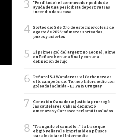
3
"Perdí todo": el conmovedor pedido de
ayuda de una periodista deportiva tras
incendio de su casa
4
Sorteo del 5 de Oro de este miércoles 5 de
agosto de 2026: números sorteados,
pozos y aciertos
5
El primer gol del argentino Leonel Jaime
en Peñarol: en una final y con una
definición de lujo
6
Peñarol 5-1 Wanderers: el Carbonero es
el bicampeón del Torneo Intermedio con
goleada incluida - EL PAÍS Uruguay
7
Conexión Ganadera: Justicia prorrogó
las cautelares; Cabral denunció
amenazas y Carrasco reclamó traslados
8
"Tranquilo el camello...": la frase que
eligió Peñarol e imprimió en pilusos
para festejar el Intermedio