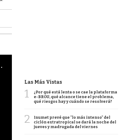
cha argentino en "Subrayado"
Las Más Vistas
1
¿Por qué está lenta o se cae la plataforma
e-BROU, qué alcance tiene el problema,
qué riesgos hay y cuándo se resolverá?
2
Inumet prevé que "lo más intenso" del
ciclón extratropical se dará la noche del
jueves y madrugada del viernes