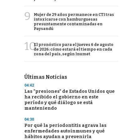
9
Mujer de 29 años permanece en CTI tras
intoxicarse con hamburguesas
presuntamente contaminadas en
Paysandú
10
El pronóstico para el jueves 6 de agosto
de 2026: cómo estará el tiempo en cada
zona del país, según Inumet
Últimas Noticias
04:42
Las "presiones" de Estados Unidos que
ha recibido el gobierno en este
período y qué diálogo se está
manteniendo
04:30
Por qué la periodontitis agrava las
enfermedades autoinmunes y qué
hábitos ayudan a prevenirla