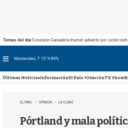
Temas del día:
Conexión Ganadera
Inumet advierte por ciclón extr
Montevideo, T 15° H 89%
M
e
n
u
Últimas Noticias
Información
El País +
Ovación
TV Show
B
EL PAÍS
OPINIÓN
LA CLAVE
Pórtland y mala políti