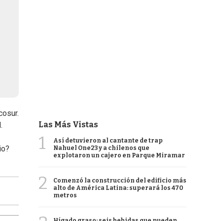
cosur.
Las Más Vistas
.
1
Así detuvieron al cantante de trap
io?
Nahuel One23 y a chilenos que
explotaron un cajero en Parque Miramar
2
Comenzó la construcción del edificio más
alto de América Latina: superará los 470
metros
Hígado graso: seis bebidas que pueden