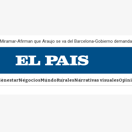
 Miramar
Afirman que Araujo se va del Barcelona
Gobierno demanda
ienestar
Negocios
Mundo
Rurales
Narrativas visuales
Opin