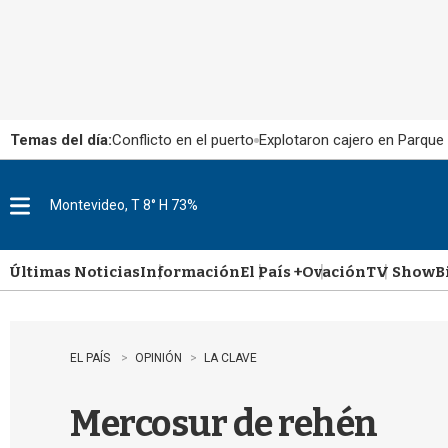
Temas del día:
Conflicto en el puerto
Explotaron cajero en Parque
Montevideo, T 8° H 73%
M
e
n
u
Últimas Noticias
Información
El País +
Ovación
TV Show
B
EL PAÍS
OPINIÓN
LA CLAVE
Mercosur de rehén