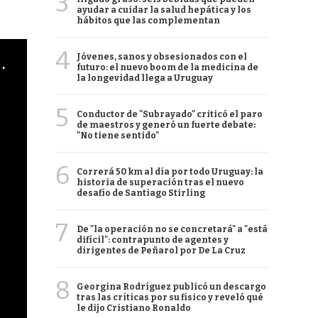
3
ayudar a cuidar la salud hepática y los
hábitos que las complementan
4
Jóvenes, sanos y obsesionados con el
cha argentino en "Subrayado"
futuro: el nuevo boom de la medicina de
la longevidad llega a Uruguay
5
Conductor de "Subrayado" criticó el paro
de maestros y generó un fuerte debate:
"No tiene sentido"
6
Correrá 50 km al día por todo Uruguay: la
historia de superación tras el nuevo
desafío de Santiago Stirling
7
De "la operación no se concretará" a "está
difícil": contrapunto de agentes y
dirigentes de Peñarol por De La Cruz
8
Georgina Rodríguez publicó un descargo
tras las críticas por su físico y reveló qué
le dijo Cristiano Ronaldo