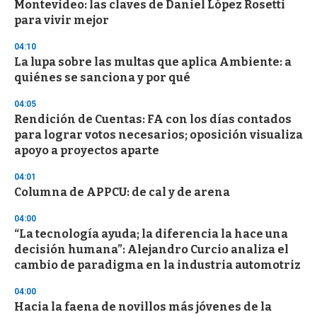
Montevideo: las claves de Daniel López Rosetti
f
para vivir mejor
3
3
s
04:10
e
La lupa sobre las multas que aplica Ambiente: a
c
quiénes se sanciona y por qué
o
n
d
04:05
s
Rendición de Cuentas: FA con los días contados
para lograr votos necesarios; oposición visualiza
apoyo a proyectos aparte
04:01
Columna de APPCU: de cal y de arena
04:00
“La tecnología ayuda; la diferencia la hace una
decisión humana”: Alejandro Curcio analiza el
cambio de paradigma en la industria automotriz
04:00
Hacia la faena de novillos más jóvenes de la