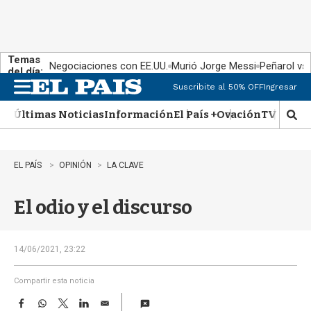
Temas
Negociaciones con EE.UU.
Murió Jorge Messi
Peñarol vs
del día:
Suscribite al 50% OFF
Ingresar
M
e
Últimas Noticias
Información
El País +
Ovación
TV Show
n
M
u
o
s
t
EL PAÍS
OPINIÓN
LA CLAVE
r
a
El odio y el discurso
r
b
�
s
14/06/2021, 23:22
q
u
Compartir esta noticia
e
F
W
T
L
E
d