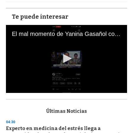
Te puede interesar
El mal momento de Yanina Gasañol con un hincha argentino en "Subrayado"
0
s
e
c
Últimas Noticias
o
n
04:30
d
Experto en medicina del estrés llega a
s
o