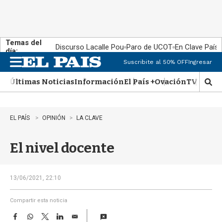
Temas del
Discurso Lacalle Pou
Paro de UCOT
En Clave País
día:
Suscribite al 50% OFF
Ingresar
M
e
Últimas Noticias
Información
El País +
Ovación
TV Show
n
M
u
o
s
t
EL PAÍS
OPINIÓN
LA CLAVE
r
a
El nivel docente
r
b
�
s
13/06/2021, 22:10
q
u
Compartir esta noticia
e
F
W
T
L
E
d