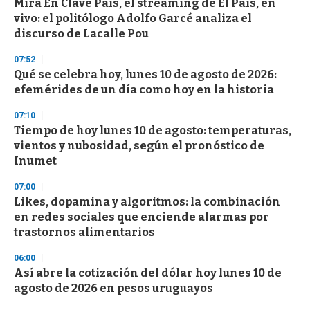
Mirá En Clave País, el streaming de El País, en
s
o
vivo: el politólogo Adolfo Garcé analiza el
f
discurso de Lacalle Pou
3
3
s
07:52
e
Qué se celebra hoy, lunes 10 de agosto de 2026:
c
efemérides de un día como hoy en la historia
o
n
d
07:10
s
Tiempo de hoy lunes 10 de agosto: temperaturas,
vientos y nubosidad, según el pronóstico de
Inumet
07:00
Likes, dopamina y algoritmos: la combinación
en redes sociales que enciende alarmas por
trastornos alimentarios
06:00
Así abre la cotización del dólar hoy lunes 10 de
agosto de 2026 en pesos uruguayos