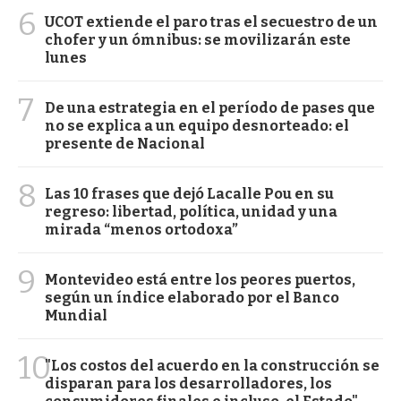
6
UCOT extiende el paro tras el secuestro de un
chofer y un ómnibus: se movilizarán este
lunes
7
De una estrategia en el período de pases que
no se explica a un equipo desnorteado: el
presente de Nacional
8
Las 10 frases que dejó Lacalle Pou en su
regreso: libertad, política, unidad y una
mirada “menos ortodoxa”
9
Montevideo está entre los peores puertos,
según un índice elaborado por el Banco
Mundial
10
"Los costos del acuerdo en la construcción se
disparan para los desarrolladores, los