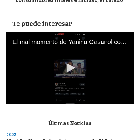
consumidores finales e incluso, el Estado"
Te puede interesar
El mal momento de Yanina Gasañol con un hincha argentino en "Subrayado"
0
s
e
c
Últimas Noticias
o
n
08:02
d