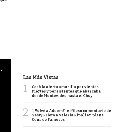
cha argentino en "Subrayado"
Las Más Vistas
1
Cesó la alerta amarilla por vientos
fuertes y persistentes que abarcaba
desde Montevideo hasta el Chuy
2
"¡Volvé a Adeom!": el filoso comentario de
Yesty Prieto a Valeria Ripoll en plena
Cena de Famosos