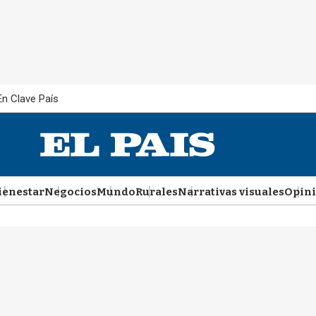
En Clave País
ienestar
Negocios
Mundo
Rurales
Narrativas visuales
Opin