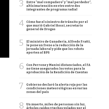
3
Entre "mal compañero" y "mal perdedor",
altísima tensión en vivo entre dos
integrantes de programa radial
4
Cómo fue el siniestro de tránsito por el
que murió Gabriel Rossi, secretario
general de Drogas
5
El ministro de Ganadería, Alfredo Fratti,
le pone un freno a la reducción de la
jornada laboral y pide que los robots
aporten al BPS
6
Con Perrone y Manini distanciados, el FA
no tiene asegurados los votos para la
aprobación de la Rendición de Cuentas
7
Gobierno declaró la alerta roja por las
condiciones meteorológicas en varias
zonas del país
8
Un muerto, miles de personas sin luz,
árboles caídos y techos volados por el