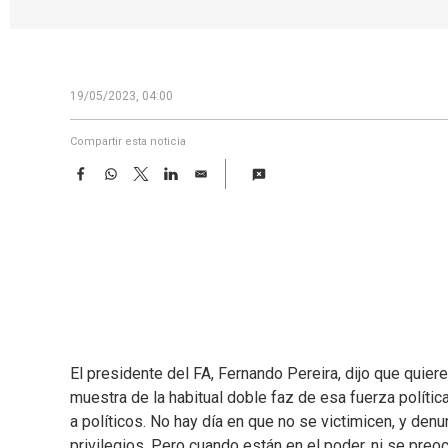
19/05/2023, 04:00
Compartir esta noticia
F
W
T
L
E
a
h
w
i
m
c
a
i
n
a
e
t
t
k
i
b
s
t
e
l
o
A
e
d
o
p
r
I
k
p
n
El presidente del FA, Fernando Pereira, dijo que quier
muestra de la habitual doble faz de esa fuerza polític
a políticos. No hay día en que no se victimicen, y denu
privilegios. Pero cuando están en el poder, ni se preoc