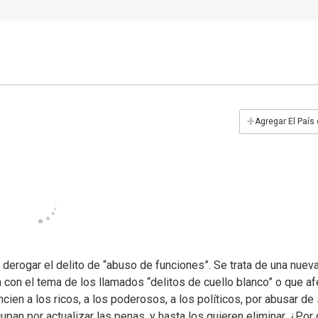
+
Agregar El País
e derogar el delito de “abuso de funciones”. Se trata de una nuev
a con el tema de los llamados “delitos de cuello blanco” o que a
ncien a los ricos, a los poderosos, a los políticos, por abusar de
upan por actualizar las penas, y hasta los quieren eliminar. ¿Por