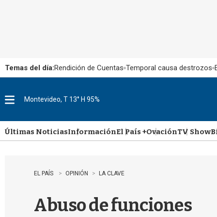
Temas del día:
Rendición de Cuentas
Temporal causa destrozos
Montevideo, T 13° H 95%
M
e
n
u
Últimas Noticias
Información
El País +
Ovación
TV Show
B
EL PAÍS
OPINIÓN
LA CLAVE
Abuso de funciones