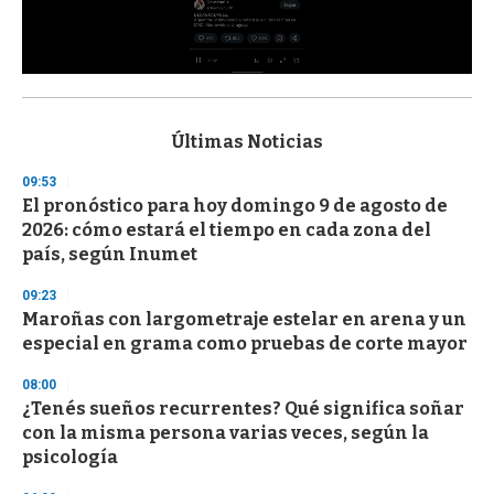
0
s
e
c
Últimas Noticias
o
n
09:53
d
El pronóstico para hoy domingo 9 de agosto de
s
o
2026: cómo estará el tiempo en cada zona del
f
país, según Inumet
3
3
s
09:23
e
Maroñas con largometraje estelar en arena y un
c
especial en grama como pruebas de corte mayor
o
n
d
08:00
s
¿Tenés sueños recurrentes? Qué significa soñar
con la misma persona varias veces, según la
psicología