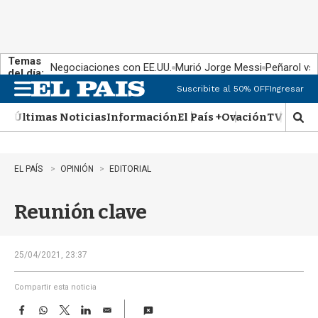
Temas
Negociaciones con EE.UU.
Murió Jorge Messi
Peñarol vs
del día:
Suscribite al 50% OFF
Ingresar
M
e
Últimas Noticias
Información
El País +
Ovación
TV Show
n
M
u
o
s
t
EL PAÍS
OPINIÓN
EDITORIAL
r
a
Reunión clave
r
b
�
s
25/04/2021, 23:37
q
u
Compartir esta noticia
e
F
W
T
L
E
d