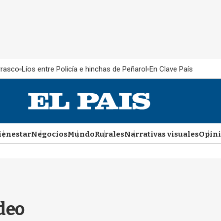
rrasco
Líos entre Policía e hinchas de Peñarol
En Clave País
ienestar
Negocios
Mundo
Rurales
Narrativas visuales
Opin
deo