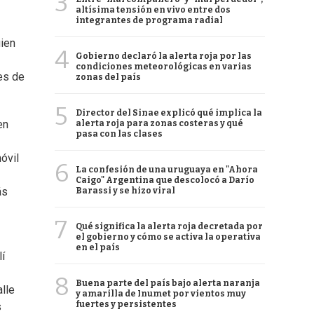
3
altísima tensión en vivo entre dos
integrantes de programa radial
uien
4
Gobierno declaró la alerta roja por las
condiciones meteorológicas en varias
tes de
zonas del país
5
Director del Sinae explicó qué implica la
en
alerta roja para zonas costeras y qué
pasa con las clases
óvil
6
La confesión de una uruguaya en "Ahora
Caigo" Argentina que descolocó a Darío
ás
Barassi y se hizo viral
7
Qué significa la alerta roja decretada por
el gobierno y cómo se activa la operativa
en el país
í
8
Buena parte del país bajo alerta naranja
alle
y amarilla de Inumet por vientos muy
fuertes y persistentes
s