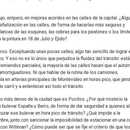
, empero, en mejoras acordes en las calles de la capital. ¿Alg
señalización en las calles, de forma de hacerlas más seguras y
s blancas de las esquinas, las cebras para los peatones o los lími
 la pintura en 18 de Julio y Ejido?
ros. Exceptuando unas pocas calles, algo tan sencillo de lograr 
. Y eso no es lo único que perjudica la fluidez del tránsito: está
e remiendos parciales, la mayoría de las calles hacen que el autom
 amortiguadores. Ni que hablar de la rutina de los camiones,
a en arterias principales de Montevideo en horas pico, que jam
carril y a enlentecer así todo el tránsito.
rio más denso de la ciudad que es Pocitos. ¿Por qué misterio la
bulevar España y Berro, de forma de dar seguridad a quienes all
ruzar ese bulevar en hora pico de tránsito? ¿Qué impide a la
mbre, junto con sancionar la imposibilidad de estacionar en una c
 con Williman? ¿Cómo puede ser que se fije el criterio de que lo