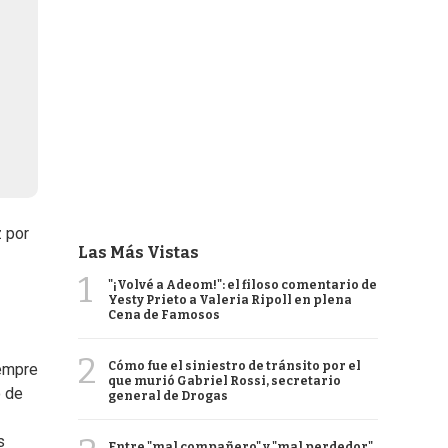
 por
Las Más Vistas
1
"¡Volvé a Adeom!": el filoso comentario de
Yesty Prieto a Valeria Ripoll en plena
Cena de Famosos
2
Cómo fue el siniestro de tránsito por el
iempre
que murió Gabriel Rossi, secretario
o de
general de Drogas
s
Entre "mal compañero" y "mal perdedor",