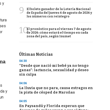
s y
9
El boleto ganador de la Lotería Nacional
de España del jueves 6 de agosto de 2026 y
los números con reintegro
tura
eses
10
El pronóstico para el viernes 7 de agosto
or
de 2026: cómo estará el tiempo en cada
zona del país, según Inumet
Últimas Noticias
una
04:30
“Desde que nació mi bebé ya no tengo
ganas”: lactancia, sexualidad y deseo
sin culpa
04:06
as
La lluvia que no para, causa estragos en
ida y
la pista de césped de Maroñas
un
04:05
En Paysandú y Florida esperan que