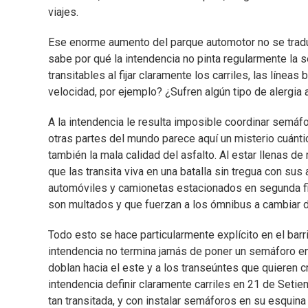
viajes.
Ese enorme aumento del parque automotor no se tradujo
sabe por qué la intendencia no pinta regularmente la 
transitables al fijar claramente los carriles, las línea
velocidad, por ejemplo? ¿Sufren algún tipo de alergia a
A la intendencia le resulta imposible coordinar semáfo
otras partes del mundo parece aquí un misterio cuántico
también la mala calidad del asfalto. Al estar llenas d
que las transita viva en una batalla sin tregua con sus
automóviles y camionetas estacionados en segunda fil
son multados y que fuerzan a los ómnibus a cambiar de 
Todo esto se hace particularmente explícito en el bar
intendencia no termina jamás de poner un semáforo en 
doblan hacia el este y a los transeúntes que quieren c
intendencia definir claramente carriles en 21 de Setie
tan transitada, y con instalar semáforos en su esquina