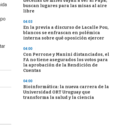
decenas de miles vayan a ver al Papa;
nida
buscan lugares para las misas al aire
libre
mpo
04:03
En la previa a discurso de Lacalle Pou,
blancos se enfrascan en polémica
interna sobre qué oposición ejercer
tar
04:00
Con Perrone y Manini distanciados, el
FA no tiene asegurados los votos para
la aprobación de la Rendición de
Cuentas
04:00
Bioinformática: la nueva carrera de la
Universidad ORT Uruguay que
transforma la salud y la ciencia