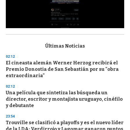
0
s
e
c
Últimas Noticias
o
n
02:12
d
El cineasta alemán Werner Herzog recibirá el
s
o
Premio Donostia de San Sebastián por su "obra
f
extraordinaria"
3
3
s
02:12
e
Una película que sintetiza las búsqueda un
c
director, escritor y montajista uruguayo, cinéfilo
o
n
y debutante
d
s
23:54
Trouville se clasificó a playoffs y es el nuevo líder
de la LDA; Verdirrojo y Lagomar ganaron puntos