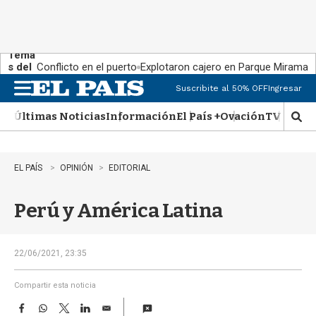
Tema
s del
Conflicto en el puerto
Explotaron cajero en Parque Miramar
día:
Suscribite al 50% OFF
Ingresar
M
e
Últimas Noticias
Información
El País +
Ovación
TV Show
n
M
u
o
s
t
EL PAÍS
OPINIÓN
EDITORIAL
r
a
Perú y América Latina
r
b
�
s
22/06/2021, 23:35
q
u
Compartir esta noticia
e
F
W
T
L
E
d