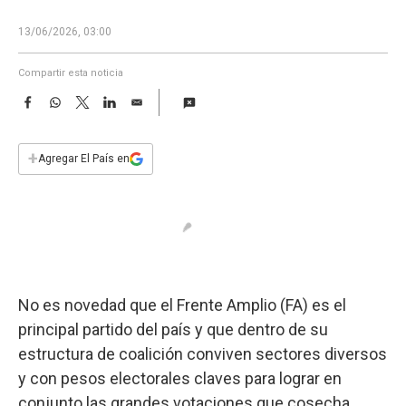
a
13/06/2026, 03:00
Compartir esta noticia
F
W
T
L
E
a
h
w
i
m
c
a
i
n
a
e
t
t
k
i
+
Agregar El País en
b
s
t
e
l
o
A
e
d
o
p
r
I
k
p
n
No es novedad que el Frente Amplio (FA) es el
principal partido del país y que dentro de su
estructura de coalición conviven sectores diversos
y con pesos electorales claves para lograr en
conjunto las grandes votaciones que cosecha