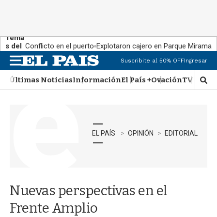
Tema
s del
Conflicto en el puerto
Explotaron cajero en Parque Miramar
día:
Suscribite al 50% OFF
Ingresar
M
e
Últimas Noticias
Información
El País +
Ovación
TV Show
n
M
u
o
s
t
r
a
EL PAÍS
OPINIÓN
EDITORIAL
r
b
�
s
q
Nuevas perspectivas en el
u
e
Frente Amplio
d