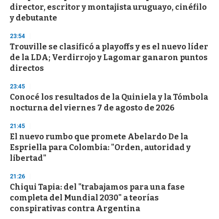
c
director, escritor y montajista uruguayo, cinéfilo
o
n
y debutante
d
s
23:54
Trouville se clasificó a playoffs y es el nuevo líder
de la LDA; Verdirrojo y Lagomar ganaron puntos
directos
23:45
Conocé los resultados de la Quiniela y la Tómbola
nocturna del viernes 7 de agosto de 2026
21:45
El nuevo rumbo que promete Abelardo De la
Espriella para Colombia: "Orden, autoridad y
libertad"
21:26
Chiqui Tapia: del "trabajamos para una fase
completa del Mundial 2030" a teorías
conspirativas contra Argentina