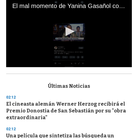
El mal momento de Yanina Gasañol con un hincha argentino en "Subrayado"
0
s
e
c
Últimas Noticias
o
n
02:12
d
El cineasta alemán Werner Herzog recibirá el
s
o
Premio Donostia de San Sebastián por su "obra
f
extraordinaria"
3
3
s
02:12
e
Una película que sintetiza las búsqueda un