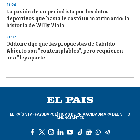
21:24
La pasión de un periodista por los datos
deportivos que hasta le costó un matrimonio: la
historia de Willy Viola
21:07
Oddone dijo que las propuestas de Cabildo
Abierto son "contemplables", pero requieren
una "ley aparte"
EL PAÍS STAFF
AYUDA
POLÍTICAS DE PRIVACIDAD
MAPA DEL SITIO
ANUNCIANTES
f
t
i
l
y
t
g
w
t
a
w
n
i
o
i
o
h
e