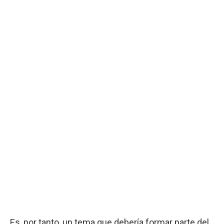
Es, por tanto, un tema que debería formar parte del