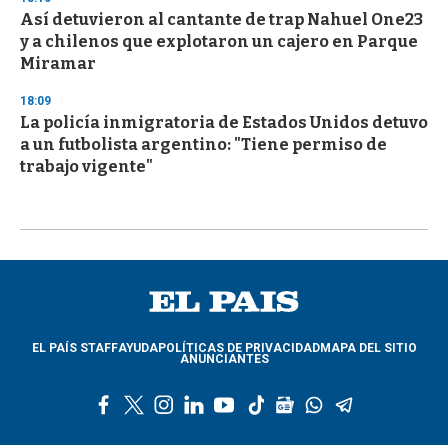
Así detuvieron al cantante de trap Nahuel One23
y a chilenos que explotaron un cajero en Parque
Miramar
18:09
La policía inmigratoria de Estados Unidos detuvo
a un futbolista argentino: "Tiene permiso de
trabajo vigente"
EL PAÍS STAFF
AYUDA
POLÍTICAS DE PRIVACIDAD
MAPA DEL SITIO
ANUNCIANTES
f
t
i
l
y
t
g
w
t
a
w
n
i
o
i
o
h
e
c
i
s
n
u
k
o
a
l