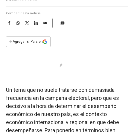
a
Compartir esta noticia
F
W
T
L
E
a
h
w
i
m
c
a
i
n
a
e
t
t
k
i
+
Agregar El País en
b
s
t
e
l
o
A
e
d
o
p
r
I
k
p
n
Un tema que no suele tratarse con demasiada
frecuencia en la campaña electoral, pero que es
decisivo a la hora de determinar el desempeño
económico de nuestro país, es el contexto
económico internacional y regional en que debe
desempeñarse. Para ponerlo en términos bien