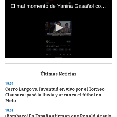
El mal momento de Yanina Gasañol con un hincha argentino en "Subrayado"
0
s
e
c
Últimas Noticias
o
n
18:57
d
Cerro Largo vs. Juventud en vivo por el Torneo
s
o
Clausura: pasó la lluvia y arranca el fútbol en
f
Melo
3
3
s
18:51
e
¡Bombazo! En España afirman que Ronald Araujo