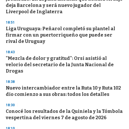
c
deja Barcelona y será nuevo jugador del
o
n
Liverpool de Inglaterra
d
s
18:51
Liga Uruguaya: Peñarol completó su plantel al
firmar con un puertorriqueño que puede ser
rival de Uruguay
18:43
"Mezcla de dolor y gratitud": Orsi asistió al
velorio del secretario de la Junta Nacional de
Drogas
18:38
Nuevo intercambiador entre la Ruta 10 y Ruta 102
dio comienzo a sus obras: todos los detalles
18:30
Conocé los resultados de la Quiniela y la Tómbola
vespertina del viernes 7 de agosto de 2026
18:10