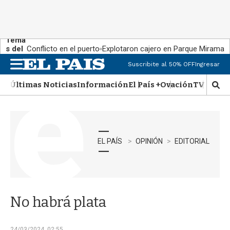
Tema
s del
Conflicto en el puerto
Explotaron cajero en Parque Miramar
día:
Suscribite al 50% OFF
Ingresar
M
e
Últimas Noticias
Información
El País +
Ovación
TV Show
n
M
u
o
s
t
r
a
EL PAÍS
OPINIÓN
EDITORIAL
r
b
�
s
q
No habrá plata
u
e
d
24/03/2024, 02:55