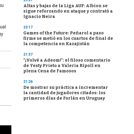
23:27
su
Altas y bajas de la Liga AUF: Albion se
sigue reforzando en ataque y contrató a
Ignacio Neira
ual
23:17
Games of the Future: Peñarol a paso
uy
firme se metió en los cuartos de final de
la competencia en Kazajistán
21:57
"¡Volvé a Adeom!": el filoso comentario
de Yesty Prieto a Valeria Ripoll en
plena Cena de Famosos
21:26
De mostrar su práctica a incrementar
la cantidad de jugadores citados: los
primeros días de Forlán en Uruguay