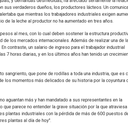
arquías, y demandas desmedidas, ha afectado seriamente la relac
s son sus verdaderos dueños, los productores lácteos. Un comunic
lertaba que mientras los trabajadores industriales exigen aum
io de la leche al productor no ha aumentado en tres años.
esos al mes, con lo cual deben sostener la estructura productiv
dad de los mercados internacionales. Además de realizar una de l
En contraste, un salario de ingreso para el trabajador industrial
 las 7 horas diarias, y en los últimos años han tenido un crecimie
to sangriento, que pone de rodillas a toda una industria, que es 
 de los momentos más delicados de su historia por la coyuntura 
s no aguantan más y han mandatado a sus representantes en la
 que parece no entender la grave situación por la que atraviesa 
tres plantas industriales con la pérdida de más de 600 puestos d
res plantas al día de hoy".