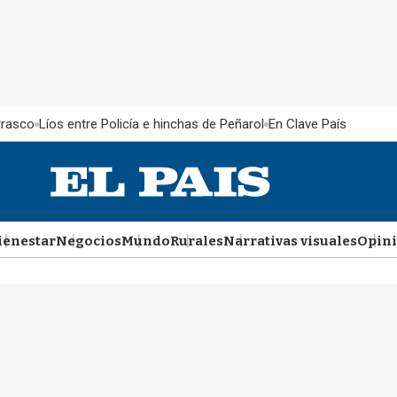
rrasco
Líos entre Policía e hinchas de Peñarol
En Clave País
ienestar
Negocios
Mundo
Rurales
Narrativas visuales
Opin