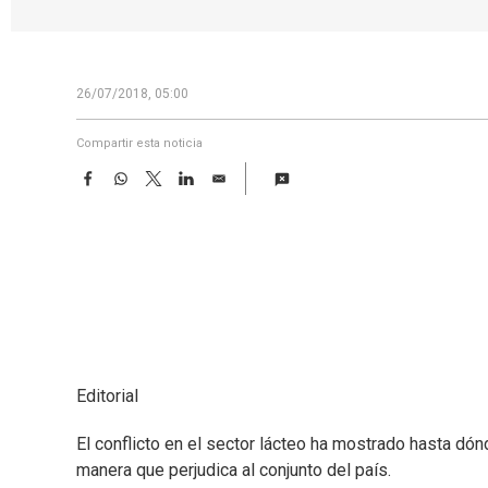
26/07/2018, 05:00
Compartir esta noticia
F
W
T
L
E
a
h
w
i
m
c
a
i
n
a
e
t
t
k
i
b
s
t
e
l
o
A
e
d
o
p
r
I
k
p
n
Editorial
El conflicto en el sector lácteo ha mostrado hasta dón
manera que perjudica al conjunto del país.