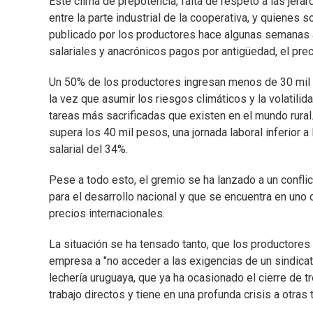
Este clima de prepotencia, falta de respeto a las jer
entre la parte industrial de la cooperativa, y quiene
publicado por los productores hace algunas semanas a
salariales y anacrónicos pagos por antigüedad, el prec
Un 50% de los productores ingresan menos de 30 mil p
la vez que asumir los riesgos climáticos y la volatili
tareas más sacrificadas que existen en el mundo rural. 
supera los 40 mil pesos, una jornada laboral inferior a
salarial del 34%.
Pese a todo esto, el gremio se ha lanzado a un conflic
para el desarrollo nacional y que se encuentra en uno
precios internacionales.
La situación se ha tensado tanto, que los productore
empresa a "no acceder a las exigencias de un sindicato
lechería uruguaya, que ya ha ocasionado el cierre de 
trabajo directos y tiene en una profunda crisis a otras t