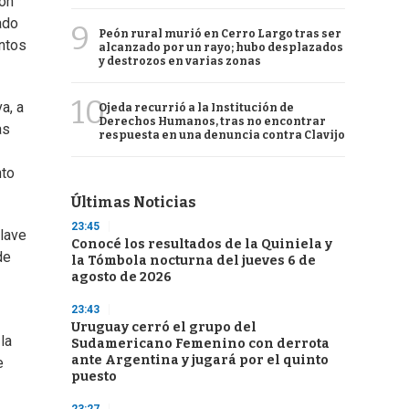
ión
ado
9
Peón rural murió en Cerro Largo tras ser
entos
alcanzado por un rayo; hubo desplazados
y destrozos en varias zonas
10
a, a
Ojeda recurrió a la Institución de
Derechos Humanos, tras no encontrar
as
respuesta en una denuncia contra Clavijo
nto
Últimas Noticias
23:45
clave
Conocé los resultados de la Quiniela y
de
la Tómbola nocturna del jueves 6 de
agosto de 2026
23:43
Uruguay cerró el grupo del
la
Sudamericano Femenino con derrota
ante Argentina y jugará por el quinto
e
puesto