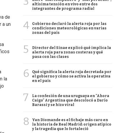
3
altísima tensión en vivo entre dos
integrantes de programa radial
va de
4
r a un
Gobierno declaró la alerta roja por las
condiciones meteorológicas en varias
zonas del país
sa
5
Director del Sinae explicó qué implica la
ficos
alerta roja para zonas costeras y qué
pasa con las clases
6
a
Qué significa la alerta roja decretada por
el gobierno y cómo se activa la operativa
n la
en el país
jo
7
La confesión de una uruguaya en "Ahora
Caigo" Argentina que descolocó a Darío
Barassi y se hizo viral
8
Yan Diomande es el fichaje más caro en
la historia de Real Madrid: origen atípico
y la tragedia que lo fortaleció