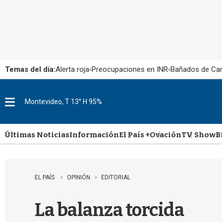
Temas del día:
Alerta roja
Preocupaciones en INR
Bañados de Ca
Montevideo, T 13° H 95%
M
e
n
u
Últimas Noticias
Información
El País +
Ovación
TV Show
B
EL PAÍS
OPINIÓN
EDITORIAL
La balanza torcida