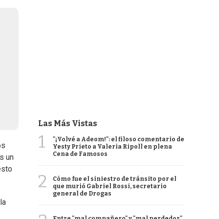
Las Más Vistas
1
"¡Volvé a Adeom!": el filoso comentario de
os
Yesty Prieto a Valeria Ripoll en plena
Cena de Famosos
es un
esto
2
Cómo fue el siniestro de tránsito por el
que murió Gabriel Rossi, secretario
general de Drogas
la
Entre "mal compañero" y "mal perdedor",