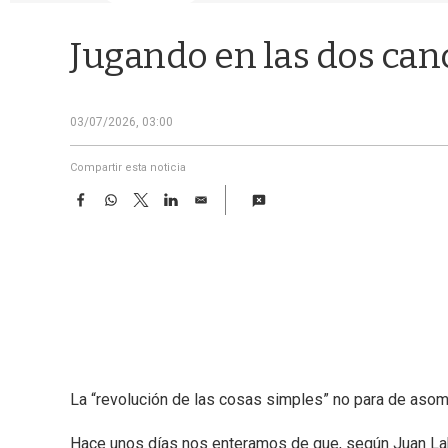
Jugando en las dos can
03/07/2026, 03:00
Compartir esta noticia
F
W
T
L
E
a
h
w
i
m
c
a
i
n
a
e
t
t
k
i
b
s
t
e
l
o
A
e
d
o
p
r
I
k
p
n
La “revolución de las cosas simples” no para de asom
Hace unos días nos enteramos de que, según Juan Labr