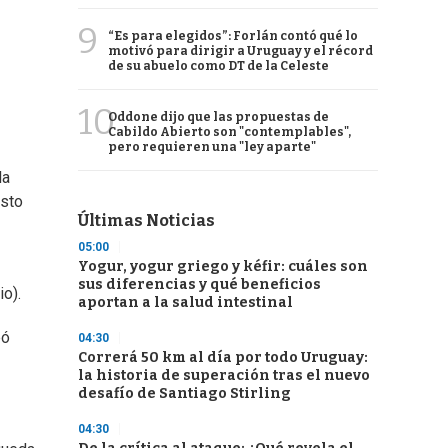
9
“Es para elegidos”: Forlán contó qué lo
motivó para dirigir a Uruguay y el récord
de su abuelo como DT de la Celeste
10
Oddone dijo que las propuestas de
Cabildo Abierto son "contemplables",
pero requieren una "ley aparte"
la
asto
Últimas Noticias
05:00
Yogur, yogur griego y kéfir: cuáles son
sus diferencias y qué beneficios
o).
aportan a la salud intestinal
bó
04:30
Correrá 50 km al día por todo Uruguay:
la historia de superación tras el nuevo
desafío de Santiago Stirling
04:30