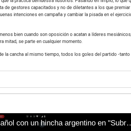
 que la práctica demuestra ilusorios. Pasando en limpio, lo que 
ita de gestores capacitados y no de diletantes a los que premiar
buenas intenciones en campaña y cambiar la pisada en el ejercici
o menos bien cuando son oposición o acatan a líderes mesiánicos
otra mitad, se parte en cualquier momento.
 la cancha al mismo tiempo, todos los goles del partido -tanto
El mal momento de Yanina Gasañol con un hin