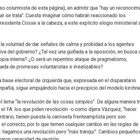
so columnista de esta página), en admitir que “hay un reconocim
ué se trata”. Cuesta imaginar cómo habrán reaccionado los
residenta Cosse a la cabeza, a este explícito elogio ministerial 
 la voluntad de dar señales de calma y probidad a los agentes
va del gobierno? ¿Tal vez una guiñada a la oposición, en busca 
pia interna? ¿O será un repentino ataque de pragmatismo,
gada de promesas voluntaristas e irrealizables?
a base electoral de izquierda que, expresada en el disparatario
pañía, sigue empujándolo hacia el precipicio del modelo kirchne
l lema “la revolución de las cosas simples”. De alguna manera tr
 el FA: los que piden revolución -o como dijera Vázquez, “hacer
ontrario, tienen puesta la camiseta frenteamplista pero son
 el correcto, por lo que temen cualquier cambio en las reglas de
s”: hagamos una revolución pero “más tranqui”. Cambios pequeños
raron capacidad de gestión.