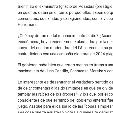
Bien hizo el exministro Ignacio de Posadas (prestigio
en quienes están en el tema, porque ellos saben de q
comunistas, socialistas y casagrandistas, con la vicep
Herrerismo.
¿Qué hay detrás de tal reconocimiento tardío? ¿Acaso
económicos, hoy crecientemente alarmados por la deri
apoyo del que los moderados del FA carecen en su pro
contradictorio con una campaña electoral de 2024 pla
El gobierno sabe bien que estos mensajes irritan a un
maximalista de Juan Castillo, Constanza Moreira y com
Lo interesante es desentrañar el verdadero sentido de
de dejar contentas a las dos mitades en que se divide
temblar las raíces de los árboles”- y los que, por el c
conscientes de que el rumbo del gobierno anterior fue
juego. Así que para ellos iba lo de las “cosas simple
sea cosa que te asustes y votes a quienes te demost