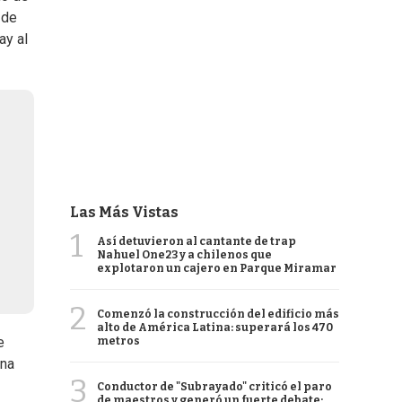
 de
ay al
Las Más Vistas
1
Así detuvieron al cantante de trap
Nahuel One23 y a chilenos que
explotaron un cajero en Parque Miramar
2
Comenzó la construcción del edificio más
alto de América Latina: superará los 470
e
metros
una
3
Conductor de "Subrayado" criticó el paro
de maestros y generó un fuerte debate: