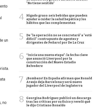
"No tiene sentido"
iento
4
Hígado graso: seis bebidas que pueden
al
ayudar a cuidar la salud hepática y los
hábitos que las complementan
5
De "la operación no se concretará" a "está
difícil": contrapunto de agentes y
de un
dirigentes de Peñarol por De La Cruz
6
“Inicia una nueva etapa”: la fecha clave
que anunció Liverpool por la
construcción del Nuevo Estadio
Belvedere
rista.
7
¡Bombazo! En España afirman que Ronald
ata
Araujo deja Barcelona y será nuevo
jugador del Liverpool de Inglaterra
8
Georgina Rodríguez publicó un descargo
tras las críticas por su físico y reveló qué
, no
le dijo Cristiano Ronaldo