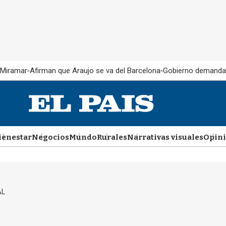
 Miramar
Afirman que Araujo se va del Barcelona
Gobierno demanda
ienestar
Negocios
Mundo
Rurales
Narrativas visuales
Opin
AL