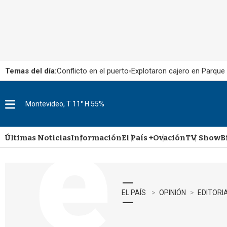
Temas del día:
Conflicto en el puerto
Explotaron cajero en Parque
Montevideo, T 11° H 55%
M
e
n
u
Últimas Noticias
Información
El País +
Ovación
TV Show
B
EL PAÍS
OPINIÓN
EDITORI