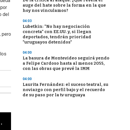
De la crítica al ataque: ¿Qué revela el
queda
auge del hate sobre la forma en la que
 por
hoy nos vinculamos?
o del
04:03
Lubetkin: "No hay negociación
concreta" con EE.UU. y, si llegan
, pero
deportados, tendrán prioridad
"uruguayos detenidos"
04:00
 los
La basura de Montevideo seguirá yendo
a Felipe Cardoso hasta al menos 2055,
con las obras que prevé la IMM
04:00
Laurita Fernández: el suceso teatral, su
noviazgo con perfil bajo y el recuerdo
de su paso por la tv uruguaya
cha argentino en "Subrayado"