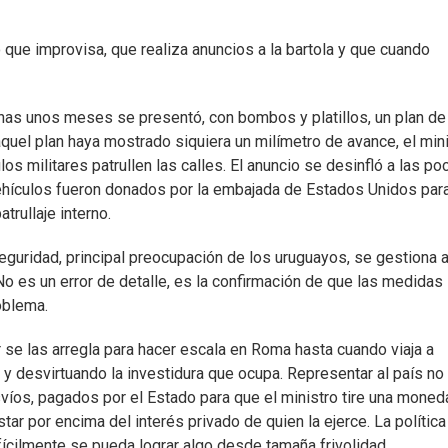
 que improvisa, que realiza anuncios a la bartola y que cuando
penas unos meses se presentó, con bombos y platillos, un plan de
aquel plan haya mostrado siquiera un milímetro de avance, el min
s militares patrullen las calles. El anuncio se desinfló a las po
vehículos fueron donados por la embajada de Estados Unidos par
rullaje interno.
seguridad, principal preocupación de los uruguayos, se gestiona 
 No es un error de detalle, es la confirmación de que las medidas
oblema.
er se las arregla para hacer escala en Roma hasta cuando viaja a
 y desvirtuando la investidura que ocupa. Representar al país no
víos, pagados por el Estado para que el ministro tire una moned
tar por encima del interés privado de quien la ejerce. La política
fícilmente se pueda lograr algo desde tamaña frivolidad.