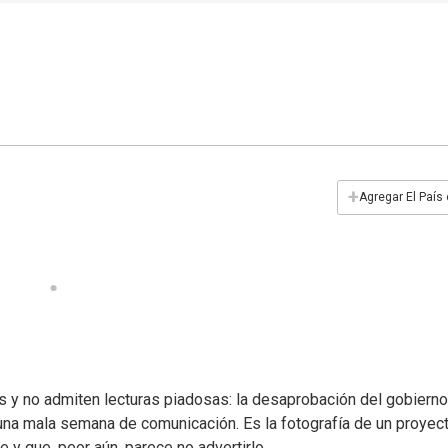
+
Agregar El País
 y no admiten lecturas piadosas: la desaprobación del gobierno
 una mala semana de comunicación. Es la fotografía de un proyec
e y que, peor aún, parece no advertirlo.