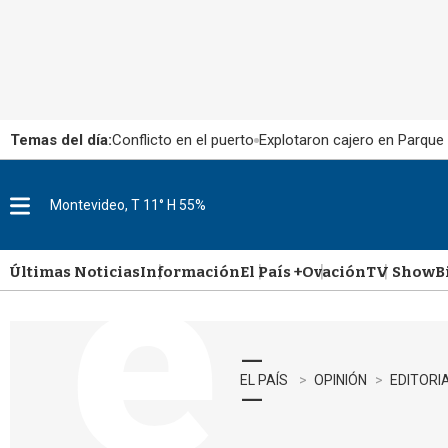
Temas del día:
Conflicto en el puerto
Explotaron cajero en Parque
Montevideo, T 11° H 55%
M
e
n
u
Últimas Noticias
Información
El País +
Ovación
TV Show
B
EL PAÍS
OPINIÓN
EDITORI