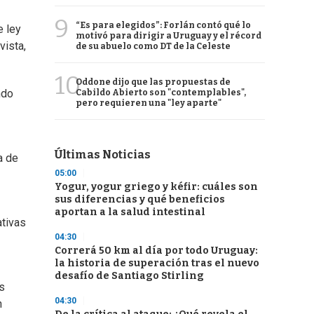
9
“Es para elegidos”: Forlán contó qué lo
e ley
motivó para dirigir a Uruguay y el récord
vista,
de su abuelo como DT de la Celeste
10
Oddone dijo que las propuestas de
ndo
Cabildo Abierto son "contemplables",
pero requieren una "ley aparte"
Últimas Noticias
a de
05:00
Yogur, yogur griego y kéfir: cuáles son
sus diferencias y qué beneficios
aportan a la salud intestinal
ativas
04:30
Correrá 50 km al día por todo Uruguay:
la historia de superación tras el nuevo
desafío de Santiago Stirling
s
04:30
n