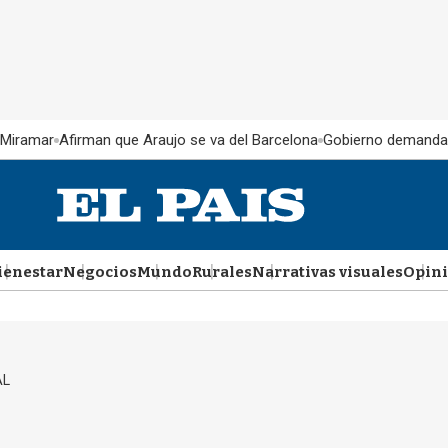
 Miramar
Afirman que Araujo se va del Barcelona
Gobierno demanda
ienestar
Negocios
Mundo
Rurales
Narrativas visuales
Opin
AL