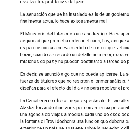
resolver los problemas del país.
La sensación que se ha instalado es la de un gobierno
finalmente actúa, lo hace exitosamente mal.
El Ministerio del Interior es un caso testigo. Hace a
seguridad que prometía ordenar el caos, hoy, sin que 
reaparece con una nueva medida de cartón: que vehículo
horas, cuando se recordó un detalle no menor, esos 
misiones de paz y no pueden destinarse a tareas de pat
Es decir, se anunció algo que no puede aplicarse. La 
fuerza de titulares que no resisten el primer análisis.
diseñan para el efecto del día y no para resolver el pr
La Cancillería no ofrece mejor espectáculo. El cancill
Alaska, forzando itinerarios por conveniencia personal
una agencia de viajes a medida, cada uno de esos des
la fontana di Trevi deshonra una función que debería es
exterior de un país se sostiene sobre la seriedad y di