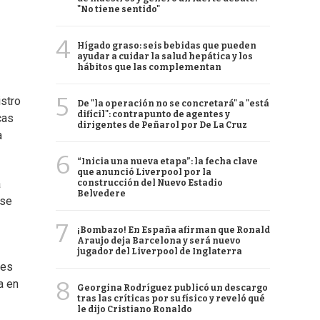
"No tiene sentido"
4
Hígado graso: seis bebidas que pueden
ayudar a cuidar la salud hepática y los
hábitos que las complementan
5
istro
De "la operación no se concretará" a "está
difícil": contrapunto de agentes y
cas
dirigentes de Peñarol por De La Cruz
a
6
“Inicia una nueva etapa”: la fecha clave
que anunció Liverpool por la
a
construcción del Nuevo Estadio
Belvedere
 se
7
¡Bombazo! En España afirman que Ronald
Araujo deja Barcelona y será nuevo
jugador del Liverpool de Inglaterra
 es
8
a en
Georgina Rodríguez publicó un descargo
tras las críticas por su físico y reveló qué
le dijo Cristiano Ronaldo