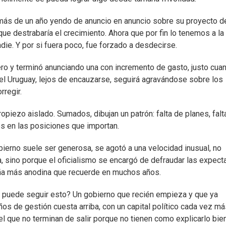
más de un año yendo de anuncio en anuncio sobre su proyecto d
e destrabaría el crecimiento. Ahora que por fin lo tenemos a la 
adie. Y por si fuera poco, fue forzado a desdecirse.
ro y terminó anunciando una con incremento de gasto, justo cua
 del Uruguay, lejos de encauzarse, seguirá agravándose sobre los
regir.
piezo aislado. Sumados, dibujan un patrón: falta de planes, falt
es en las posiciones que importan.
obierno suele ser generosa, se agotó a una velocidad inusual, no
, sino porque el oficialismo se encargó de defraudar las expect
a más anodina que recuerde en muchos años.
 puede seguir esto? Un gobierno que recién empieza y que ya
os de gestión cuesta arriba, con un capital político cada vez má
el que no terminan de salir porque no tienen como explicarlo bie