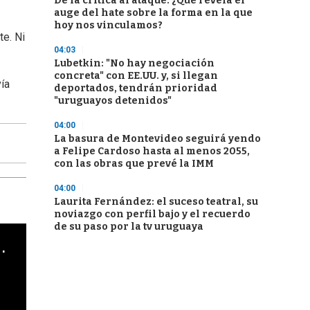
De la crítica al ataque: ¿Qué revela el
auge del hate sobre la forma en la que
hoy nos vinculamos?
te. Ni
04:03
Lubetkin: "No hay negociación
concreta" con EE.UU. y, si llegan
ía
deportados, tendrán prioridad
"uruguayos detenidos"
04:00
La basura de Montevideo seguirá yendo
a Felipe Cardoso hasta al menos 2055,
con las obras que prevé la IMM
04:00
Laurita Fernández: el suceso teatral, su
noviazgo con perfil bajo y el recuerdo
de su paso por la tv uruguaya
cha argentino en "Subrayado"