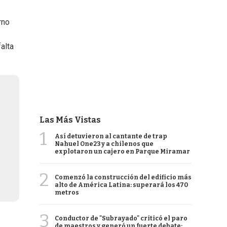
rno
alta
Las Más Vistas
1
Así detuvieron al cantante de trap
Nahuel One23 y a chilenos que
explotaron un cajero en Parque Miramar
2
Comenzó la construcción del edificio más
alto de América Latina: superará los 470
metros
3
Conductor de "Subrayado" criticó el paro
de maestros y generó un fuerte debate: