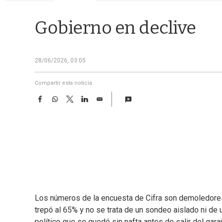
Gobierno en declive
28/06/2026, 03:05
Compartir esta noticia
F
W
T
L
E
a
h
w
i
m
c
a
i
n
a
e
t
t
k
i
b
s
t
e
l
o
A
e
d
o
p
r
I
k
p
n
Los números de la encuesta de Cifra son demoledores
trepó al 65% y no se trata de un sondeo aislado ni de
político que se quedó sin nafta antes de salir del garaj