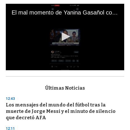
El mal momento de Yanina Gasañol con un hincha argentino en "Subrayado"
0
s
e
c
Últimas Noticias
o
n
12:43
d
Los mensajes del mundo del fútbol tras la
s
o
muerte de Jorge Messi y el minuto de silencio
f
que decretó AFA
3
3
s
12:11