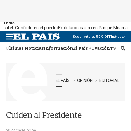
Tema
s del
Conflicto en el puerto
Explotaron cajero en Parque Miramar
día:
Suscribite al 50% OFF
Ingresar
M
e
Últimas Noticias
Información
El País +
Ovación
TV Show
n
M
u
o
s
t
r
a
EL PAÍS
OPINIÓN
EDITORIAL
r
b
�
s
q
Cuiden al Presidente
u
e
d
03/06/2026, 03:00