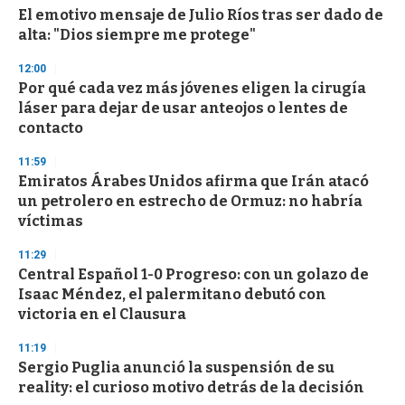
e
El emotivo mensaje de Julio Ríos tras ser dado de
c
alta: "Dios siempre me protege"
o
n
d
12:00
s
Por qué cada vez más jóvenes eligen la cirugía
láser para dejar de usar anteojos o lentes de
contacto
11:59
Emiratos Árabes Unidos afirma que Irán atacó
un petrolero en estrecho de Ormuz: no habría
víctimas
11:29
Central Español 1-0 Progreso: con un golazo de
Isaac Méndez, el palermitano debutó con
victoria en el Clausura
11:19
Sergio Puglia anunció la suspensión de su
reality: el curioso motivo detrás de la decisión