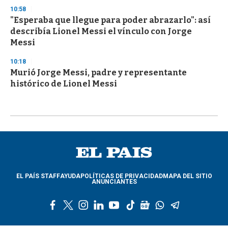
10:58
"Esperaba que llegue para poder abrazarlo": así
describía Lionel Messi el vínculo con Jorge
Messi
10:18
Murió Jorge Messi, padre y representante
histórico de Lionel Messi
EL PAÍS STAFF
AYUDA
POLÍTICAS DE PRIVACIDAD
MAPA DEL SITIO
ANUNCIANTES
f
t
i
l
y
t
g
w
t
a
w
n
i
o
i
o
h
e
c
i
s
n
u
k
o
a
l