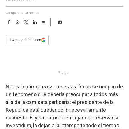
a
Compartir esta noticia
F
W
T
L
E
a
h
w
i
m
c
a
i
n
a
e
t
t
k
i
+
Agregar El País en
b
s
t
e
l
o
A
e
d
o
p
r
I
k
p
n
No es la primera vez que estas líneas se ocupan de
un fenómeno que debería preocupar a todos más
allá de la camiseta partidaria: el presidente de la
República está quedando innecesariamente
expuesto. Él y su entorno, en lugar de preservar la
investidura, la dejan a la intemperie todo el tiempo.