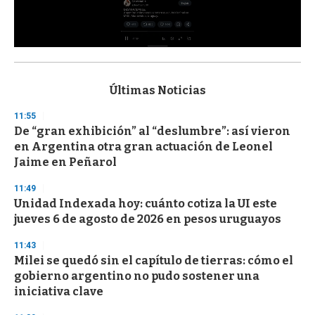
0
s
e
c
Últimas Noticias
o
n
11:55
d
De “gran exhibición” al “deslumbre”: así vieron
s
o
en Argentina otra gran actuación de Leonel
f
Jaime en Peñarol
3
3
s
11:49
e
Unidad Indexada hoy: cuánto cotiza la UI este
c
jueves 6 de agosto de 2026 en pesos uruguayos
o
n
d
11:43
s
Milei se quedó sin el capítulo de tierras: cómo el
gobierno argentino no pudo sostener una
iniciativa clave