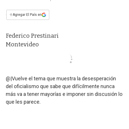
a
h
w
i
m
a
c
a
i
n
a
e
t
t
k
i
+
Agregar El País en
b
s
t
e
l
o
A
e
d
o
p
r
I
Federico Prestinari
k
p
n
Montevideo
@|Vuelve el tema que muestra la desesperación
del oficialismo que sabe que difícilmente nunca
más va a tener mayorías e imponer sin discusión lo
que les parece.