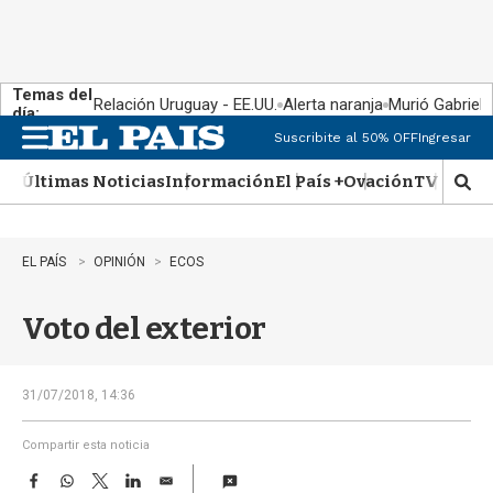
Temas del
Relación Uruguay - EE.UU.
Alerta naranja
Murió Gabriel 
día:
Suscribite al 50% OFF
Ingresar
M
e
Últimas Noticias
Información
El País +
Ovación
TV Show
n
M
u
o
s
t
EL PAÍS
OPINIÓN
ECOS
r
a
Voto del exterior
r
b
�
s
31/07/2018, 14:36
q
u
Compartir esta noticia
e
F
W
T
L
E
d