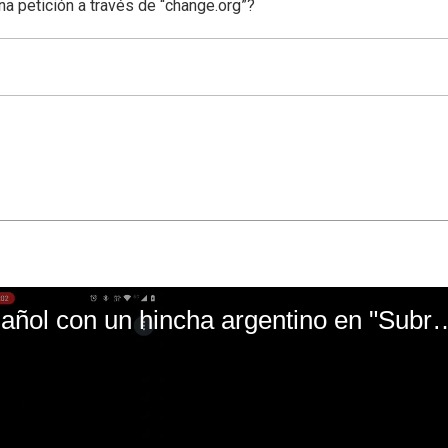
una petición a través de “change.org”?
El mal momento de Yanina Gasañol con un hin