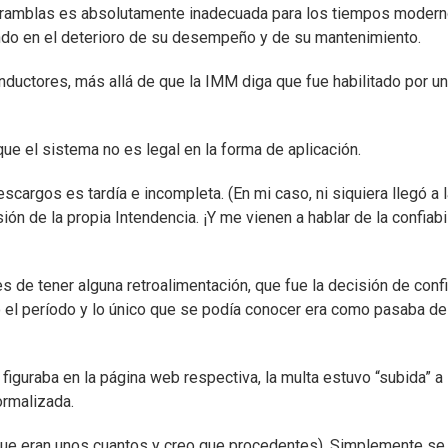
 y ramblas es absolutamente inadecuada para los tiempos modern
iendo en el deterioro de su desempeño y de su mantenimiento.
nductores, más allá de que la IMM diga que fue habilitado por u
que el sistema no es legal en la forma de aplicación.
scargos es tardía e incompleta. (En mi caso, ni siquiera llegó a 
ón de la propia Intendencia. ¡Y me vienen a hablar de la confiabi
 de tener alguna retroalimentación, que fue la decisión de conf
o el período y lo único que se podía conocer era como pasaba de
figuraba en la página web respectiva, la multa estuvo “subida” a 
ormalizada.
ue eran unos cuantos y creo que procedentes). Simplemente se