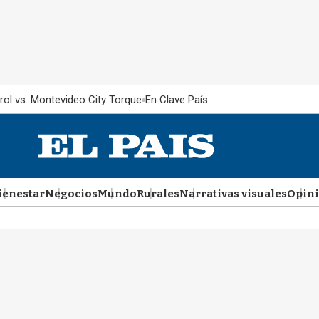
rol vs. Montevideo City Torque
En Clave País
ienestar
Negocios
Mundo
Rurales
Narrativas visuales
Opin