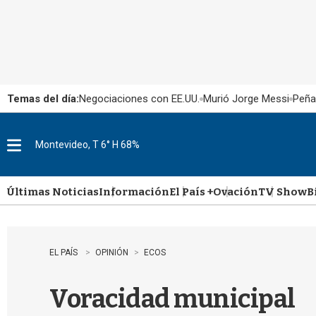
Temas del día:
Negociaciones con EE.UU.
Murió Jorge Messi
Peña
Montevideo, T 6° H 68%
M
e
n
u
Últimas Noticias
Información
El País +
Ovación
TV Show
B
EL PAÍS
OPINIÓN
ECOS
Voracidad municipal