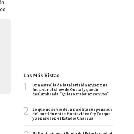
án
ros.
Las Más Vistas
1
Una estrella de la televisión argentina
fue a ver el show de Gustaf y quedó
deslumbrada: "Quiero trabajar con vos"
2
Lo que no se vio de la insólita suspensión
del partido entre Montevideo Cty Torque
y Peñarol en el Estadio Charrúa
Ni Montevideo ni Punta del Este: la ciudad