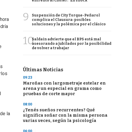
enfrentó al chofer: "En shock"
9
Suspensión de City Torque-Peñarol
ahora
complica el Clausura: posibles
soluciones y la polémica por el clásico
dría
10
Saldain advierte que el BPS está mal
asesorando a jubilados por la posibilidad
e
de volver a trabajar
as
Últimas Noticias
rlos
09:23
Maroñas con largometraje estelar en
arena y un especial en grama como
l
pruebas de corte mayor
08:00
¿Tenés sueños recurrentes? Qué
de la
significa soñar con la misma persona
varias veces, según la psicología
06:00