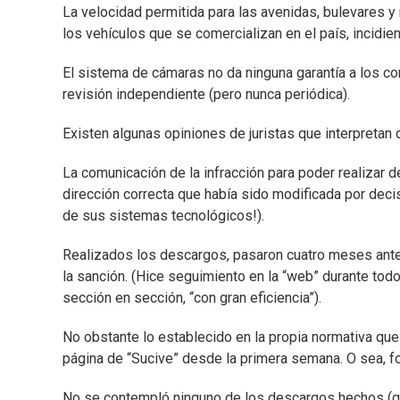
La velocidad permitida para las avenidas, bulevares
los vehículos que se comercializan en el país, incid
El sistema de cámaras no da ninguna garantía a los co
revisión independiente (pero nunca periódica).
Existen algunas opiniones de juristas que interpretan 
La comunicación de la infracción para poder realizar de
dirección correcta que había sido modificada por decisi
de sus sistemas tecnológicos!).
Realizados los descargos, pasaron cuatro meses antes
la sanción. (Hice seguimiento en la “web” durante tod
sección en sección, “con gran eficiencia”).
No obstante lo establecido en la propia normativa que 
página de “Sucive” desde la primera semana. O sea, f
No se contempló ninguno de los descargos hechos (q