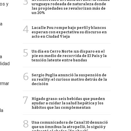
3
os y
uruguaya rodeada de naturaleza donde
las propiedades se revalorizan más de
un 20%
na
4
Lacalle Pou rompe bajo perfil y blancos
esperan con expectativa su discurso en
acto en Ciudad Vieja
5
Un día en Cerro Norte: un disparo en el
pie en medio de recorrida de El País y la
la
tensión latente entre bandas
lidad
6
Sergio Puglia anunció la suspensión de
su reality: el curioso motivo detrás de la
irmar
decisión
7
Hígado graso: seis bebidas que pueden
ayudar a cuidar la salud hepática y los
hábitos que las complementan
la
8
Una comunicadora de Canal 10 denunció
que un ómnibus la atropelló, lo siguió y