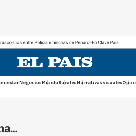
rrasco
Líos entre Policía e hinchas de Peñarol
En Clave País
ienestar
Negocios
Mundo
Rurales
Narrativas visuales
Opin
a...