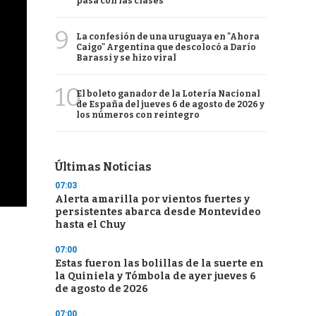
pasa con las clases
9
La confesión de una uruguaya en "Ahora
Caigo" Argentina que descolocó a Darío
Barassi y se hizo viral
10
El boleto ganador de la Lotería Nacional
de España del jueves 6 de agosto de 2026 y
los números con reintegro
Últimas Noticias
07:03
Alerta amarilla por vientos fuertes y
persistentes abarca desde Montevideo
hasta el Chuy
07:00
Estas fueron las bolillas de la suerte en
la Quiniela y Tómbola de ayer jueves 6
de agosto de 2026
07:00