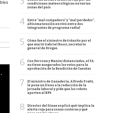
3
obles
condiciones meteorológicas en varias
zonas del país
4
Entre "mal compañero" y "mal perdedor",
altísima tensión en vivo entre dos
integrantes de programa radial
5
Cómo fue el siniestro de tránsito por el
que murió Gabriel Rossi, secretario
general de Drogas
6
Con Perrone y Manini distanciados, el FA
no tiene asegurados los votos para la
aprobación de la Rendición de Cuentas
cha argentino en "Subrayado"
7
El ministro de Ganadería, Alfredo Fratti,
le pone un freno a la reducción de la
jornada laboral y pide que los robots
aporten al BPS
8
Director del Sinae explicó qué implica la
alerta roja para zonas costeras y qué