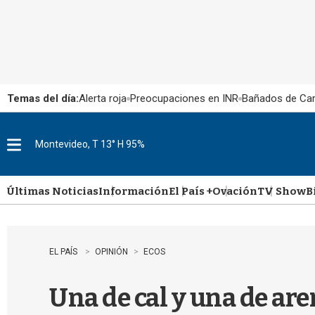
Temas del día:
Alerta roja
Preocupaciones en INR
Bañados de Ca
Montevideo, T 13° H 95%
M
e
n
u
Últimas Noticias
Información
El País +
Ovación
TV Show
B
EL PAÍS
OPINIÓN
ECOS
Una de cal y una de aren