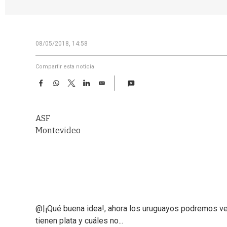
08/05/2018, 14:58
Compartir esta noticia
F
W
T
L
E
a
h
w
i
m
c
a
i
n
a
e
t
t
k
i
ASF
b
s
t
e
l
o
A
e
d
Montevideo
o
p
r
I
k
p
n
@|¡Qué buena idea!, ahora los uruguayos podremos ver 
tienen plata y cuáles no...