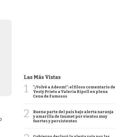
Las Más Vistas
1
"¡Volvé a Adeom!": el filoso comentario de
Yesty Prieto a Valeria Ripoll en plena
Cena de Famosos
2
Buena parte del país bajo alerta naranja
y amarilla de Inumet por vientos muy
o
fuertes y persistentes
Gobierno declaró la alerta roja por las