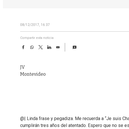
08/12/2017, 16:37
Compartir esta noticia
F
W
T
L
E
a
h
w
i
m
c
a
i
n
a
e
t
t
k
i
JV
b
s
t
e
l
o
A
e
d
Montevideo
o
p
r
I
k
p
n
@| Linda frase y pegadiza. Me recuerda a “Je suis Cha
cumplirán tres años del atentado. Espero que no se est