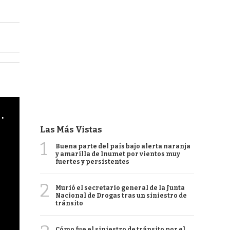
cha argentino en "Subrayado"
Las Más Vistas
1
Buena parte del país bajo alerta naranja
y amarilla de Inumet por vientos muy
fuertes y persistentes
2
Murió el secretario general de la Junta
Nacional de Drogas tras un siniestro de
tránsito
Cómo fue el siniestro de tránsito por el