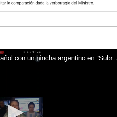
evitar la comparación dada la verborragia del Ministro.
El mal momento de Yanina Gasañol con un hin