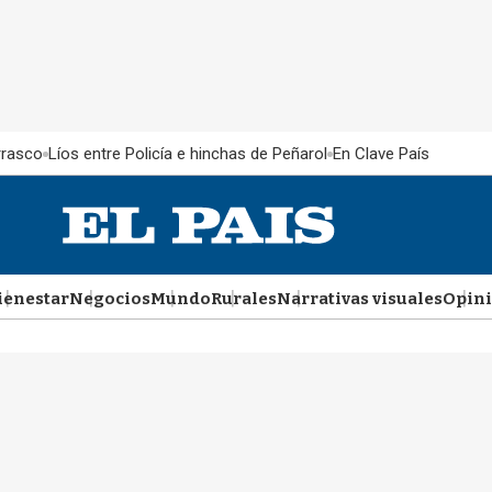
rrasco
Líos entre Policía e hinchas de Peñarol
En Clave País
ienestar
Negocios
Mundo
Rurales
Narrativas visuales
Opin