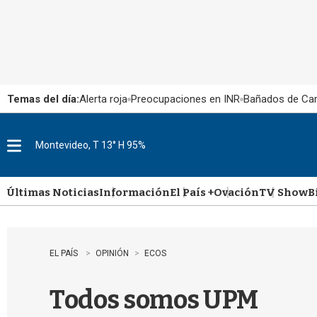
Temas del día:
Alerta roja
Preocupaciones en INR
Bañados de Ca
Montevideo, T 13° H 95%
M
e
n
u
Últimas Noticias
Información
El País +
Ovación
TV Show
B
EL PAÍS
OPINIÓN
ECOS
Todos somos UPM