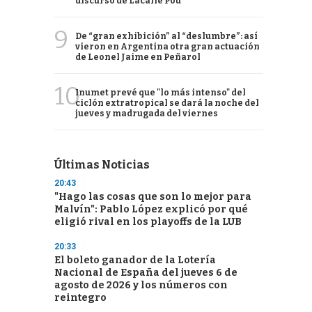
discurso de Lacalle Pou
9
De “gran exhibición” al “deslumbre”: así
vieron en Argentina otra gran actuación
de Leonel Jaime en Peñarol
10
Inumet prevé que "lo más intenso" del
ciclón extratropical se dará la noche del
jueves y madrugada del viernes
Últimas Noticias
20:43
"Hago las cosas que son lo mejor para
Malvín": Pablo López explicó por qué
eligió rival en los playoffs de la LUB
20:33
El boleto ganador de la Lotería
Nacional de España del jueves 6 de
agosto de 2026 y los números con
reintegro