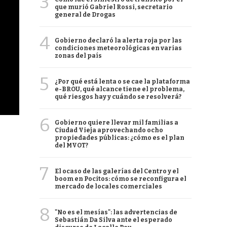
3
que murió Gabriel Rossi, secretario
general de Drogas
4
Gobierno declaró la alerta roja por las
condiciones meteorológicas en varias
zonas del país
5
¿Por qué está lenta o se cae la plataforma
e-BROU, qué alcance tiene el problema,
qué riesgos hay y cuándo se resolverá?
6
Gobierno quiere llevar mil familias a
Ciudad Vieja aprovechando ocho
propiedades públicas: ¿cómo es el plan
del MVOT?
7
El ocaso de las galerías del Centro y el
boom en Pocitos: cómo se reconfigura el
mercado de locales comerciales
8
"No es el mesías": las advertencias de
Sebastián Da Silva ante el esperado