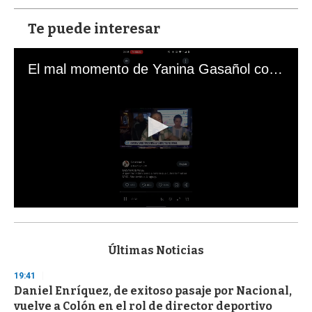
Te puede interesar
El mal momento de Yanina Gasañol con un hincha argentino en "Subrayado"
0
s
e
c
Últimas Noticias
o
n
19:41
d
Daniel Enríquez, de exitoso pasaje por Nacional,
s
o
vuelve a Colón en el rol de director deportivo