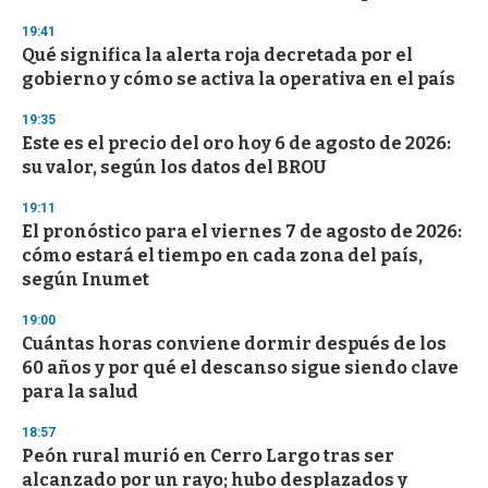
f
3
19:41
3
s
Qué significa la alerta roja decretada por el
e
gobierno y cómo se activa la operativa en el país
c
o
19:35
n
d
Este es el precio del oro hoy 6 de agosto de 2026:
s
su valor, según los datos del BROU
19:11
El pronóstico para el viernes 7 de agosto de 2026:
cómo estará el tiempo en cada zona del país,
según Inumet
19:00
Cuántas horas conviene dormir después de los
60 años y por qué el descanso sigue siendo clave
para la salud
18:57
Peón rural murió en Cerro Largo tras ser
alcanzado por un rayo; hubo desplazados y