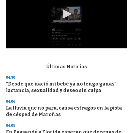
0
s
e
c
Últimas Noticias
o
n
04:30
d
“Desde que nació mi bebé ya no tengo ganas”:
s
o
lactancia, sexualidad y deseo sin culpa
f
3
04:06
3
s
La lluvia que no para, causa estragos en la pista
e
de césped de Maroñas
c
o
04:05
n
d
En Paysandú y Florida esperan que decenas de