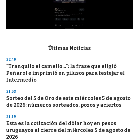
0
s
e
c
Últimas Noticias
o
n
22:49
d
"Tranquilo el camello...": la frase que eligió
s
o
Peñarol e imprimió en pilusos para festejar el
f
Intermedio
3
3
s
21:53
e
Sorteo del 5 de Oro de este miércoles 5 de agosto
c
de 2026: números sorteados, pozos y aciertos
o
n
d
21:19
s
Esta es la cotización del dólar hoy en pesos
uruguayos al cierre del miércoles 5 de agosto de
2026