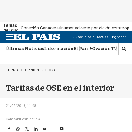
Temas
Conexión Ganadera
Inumet advierte por ciclón extratropi
del día:
Suscribite al 50% OFF
Ingresar
M
e
Últimas Noticias
Información
El País +
Ovación
TV Show
n
M
u
o
s
t
EL PAÍS
OPINIÓN
ECOS
r
a
Tarifas de OSE en el interior
r
b
�
s
21/02/2018, 11:48
q
u
Compartir esta noticia
e
F
W
T
L
E
d