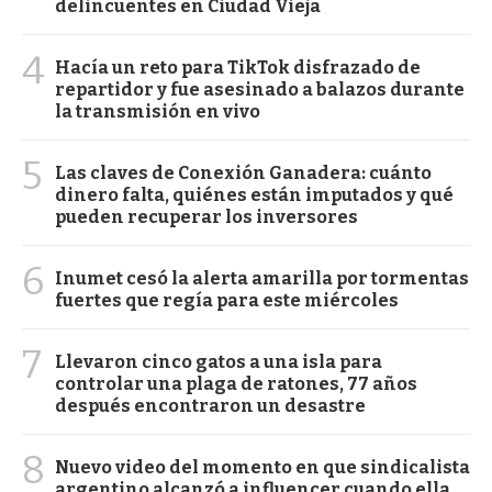
delincuentes en Ciudad Vieja
4
Hacía un reto para TikTok disfrazado de
repartidor y fue asesinado a balazos durante
la transmisión en vivo
5
Las claves de Conexión Ganadera: cuánto
dinero falta, quiénes están imputados y qué
pueden recuperar los inversores
6
Inumet cesó la alerta amarilla por tormentas
fuertes que regía para este miércoles
7
Llevaron cinco gatos a una isla para
controlar una plaga de ratones, 77 años
después encontraron un desastre
8
Nuevo video del momento en que sindicalista
argentino alcanzó a influencer cuando ella