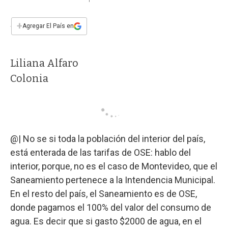
a
h
w
i
m
a
c
a
i
n
a
e
t
t
k
i
+
Agregar El País en
b
s
t
e
l
o
A
e
d
o
p
r
I
Liliana Alfaro
k
p
n
Colonia
@| No se si toda la población del interior del país,
está enterada de las tarifas de OSE: hablo del
interior, porque, no es el caso de Montevideo, que el
Saneamiento pertenece a la Intendencia Municipal.
En el resto del país, el Saneamiento es de OSE,
donde pagamos el 100% del valor del consumo de
agua. Es decir que si gasto $2000 de agua, en el