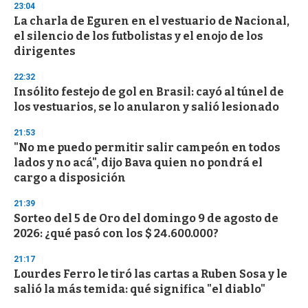
s
23:04
e
La charla de Eguren en el vestuario de Nacional,
c
el silencio de los futbolistas y el enojo de los
o
n
dirigentes
d
s
22:32
Insólito festejo de gol en Brasil: cayó al túnel de
los vestuarios, se lo anularon y salió lesionado
21:53
"No me puedo permitir salir campeón en todos
lados y no acá", dijo Bava quien no pondrá el
cargo a disposición
21:39
Sorteo del 5 de Oro del domingo 9 de agosto de
2026: ¿qué pasó con los $ 24.600.000?
21:17
Lourdes Ferro le tiró las cartas a Ruben Sosa y le
salió la más temida: qué significa "el diablo"