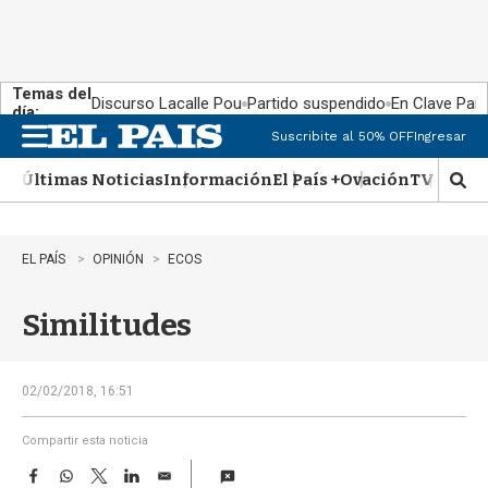
Temas del
Discurso Lacalle Pou
Partido suspendido
En Clave País
día:
Suscribite al 50% OFF
Ingresar
M
e
Últimas Noticias
Información
El País +
Ovación
TV Show
n
M
u
o
s
t
EL PAÍS
OPINIÓN
ECOS
r
a
Similitudes
r
b
�
s
02/02/2018, 16:51
q
u
Compartir esta noticia
e
F
W
T
L
E
d