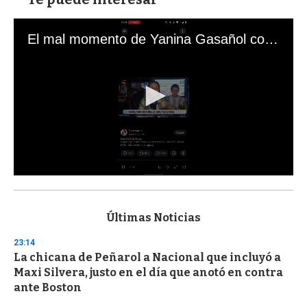
El mal momento de Yanina Gasañol con un hincha argentino en "Subrayado"
0
s
e
c
Últimas Noticias
o
n
23:14
d
La chicana de Peñarol a Nacional que incluyó a
s
o
Maxi Silvera, justo en el día que anotó en contra
f
ante Boston
3
3