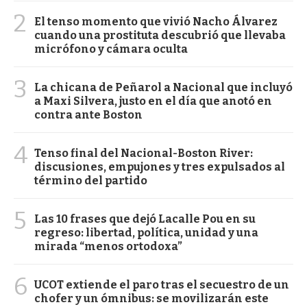
2
El tenso momento que vivió Nacho Álvarez
cuando una prostituta descubrió que llevaba
micrófono y cámara oculta
3
La chicana de Peñarol a Nacional que incluyó
a Maxi Silvera, justo en el día que anotó en
contra ante Boston
4
Tenso final del Nacional-Boston River:
discusiones, empujones y tres expulsados al
término del partido
5
Las 10 frases que dejó Lacalle Pou en su
regreso: libertad, política, unidad y una
mirada “menos ortodoxa”
6
UCOT extiende el paro tras el secuestro de un
chofer y un ómnibus: se movilizarán este