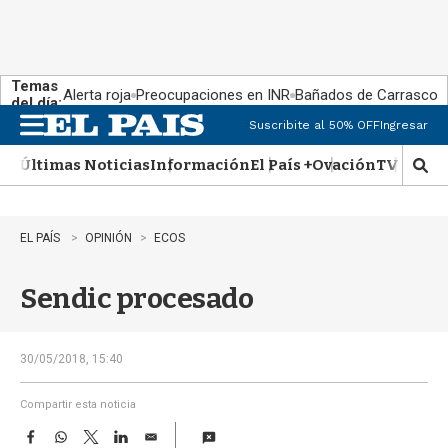
Temas
Alerta roja
Preocupaciones en INR
Bañados de Carrasco
del día:
Suscribite al 50% OFF
Ingresar
M
e
Últimas Noticias
Información
El País +
Ovación
TV Show
n
M
u
o
s
t
EL PAÍS
OPINIÓN
ECOS
r
a
Sendic procesado
r
b
�
s
30/05/2018, 15:40
q
u
Compartir esta noticia
e
F
W
T
L
E
d