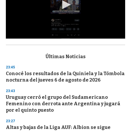
0
s
e
c
Últimas Noticias
o
n
23:45
d
Conocé los resultados de la Quiniela y la Tómbola
s
o
nocturna del jueves 6 de agosto de 2026
f
3
23:43
3
s
Uruguay cerró el grupo del Sudamericano
e
Femenino con derrota ante Argentina y jugará
c
por el quinto puesto
o
n
d
23:27
s
Altas y bajas de la Liga AUF: Albion se sigue