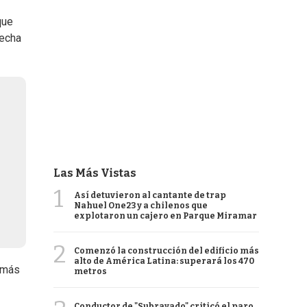
que
recha
Las Más Vistas
1
Así detuvieron al cantante de trap
Nahuel One23 y a chilenos que
explotaron un cajero en Parque Miramar
2
Comenzó la construcción del edificio más
alto de América Latina: superará los 470
n más
metros
Conductor de "Subrayado" criticó el paro