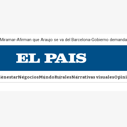
 Miramar
Afirman que Araujo se va del Barcelona
Gobierno demanda
ienestar
Negocios
Mundo
Rurales
Narrativas visuales
Opin