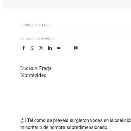
23/05/2018, 14:58
Compartir esta noticia
F
W
T
L
E
a
h
w
i
m
c
a
i
n
a
e
t
t
k
i
Lucas A. Fraga
b
s
t
e
l
o
A
e
d
Montevideo
o
p
r
I
k
p
n
@| Tal como se preveía surgieron voces en la coalició
minoritario de nombre sobredimensionado.