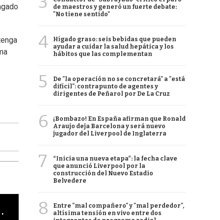
3
lagado
de maestros y generó un fuerte debate:
"No tiene sentido"
4
tenga
Hígado graso: seis bebidas que pueden
ayudar a cuidar la salud hepática y los
sma
hábitos que las complementan
5
De "la operación no se concretará" a "está
difícil": contrapunto de agentes y
dirigentes de Peñarol por De La Cruz
6
¡Bombazo! En España afirman que Ronald
Araujo deja Barcelona y será nuevo
jugador del Liverpool de Inglaterra
7
“Inicia una nueva etapa”: la fecha clave
que anunció Liverpool por la
construcción del Nuevo Estadio
Belvedere
8
Entre "mal compañero" y "mal perdedor",
cha argentino en "Subrayado"
altísima tensión en vivo entre dos