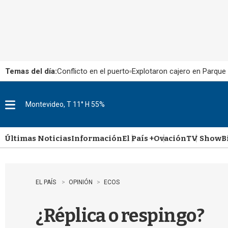
Temas del día:
Conflicto en el puerto
Explotaron cajero en Parque
Montevideo, T 11° H 55%
M
e
n
u
Últimas Noticias
Información
El País +
Ovación
TV Show
B
EL PAÍS
OPINIÓN
ECOS
¿Réplica o respingo?