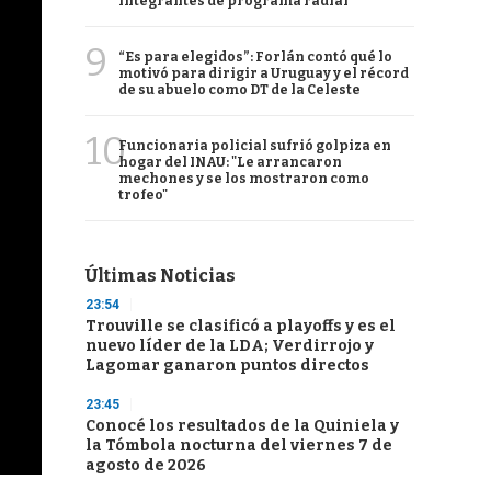
integrantes de programa radial
9
“Es para elegidos”: Forlán contó qué lo
motivó para dirigir a Uruguay y el récord
de su abuelo como DT de la Celeste
10
Funcionaria policial sufrió golpiza en
hogar del INAU: "Le arrancaron
mechones y se los mostraron como
trofeo"
Últimas Noticias
23:54
Trouville se clasificó a playoffs y es el
nuevo líder de la LDA; Verdirrojo y
Lagomar ganaron puntos directos
23:45
Conocé los resultados de la Quiniela y
la Tómbola nocturna del viernes 7 de
agosto de 2026