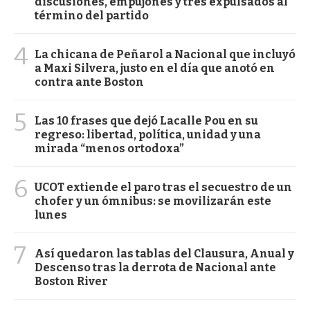
discusiones, empujones y tres expulsados al
término del partido
4
La chicana de Peñarol a Nacional que incluyó
a Maxi Silvera, justo en el día que anotó en
contra ante Boston
5
Las 10 frases que dejó Lacalle Pou en su
regreso: libertad, política, unidad y una
mirada “menos ortodoxa”
6
UCOT extiende el paro tras el secuestro de un
chofer y un ómnibus: se movilizarán este
lunes
7
Así quedaron las tablas del Clausura, Anual y
Descenso tras la derrota de Nacional ante
Boston River