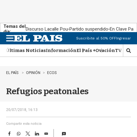
Temas del
Discurso Lacalle Pou
Partido suspendido
En Clave País
día:
Suscribite al 50% OFF
Ingresar
M
e
Últimas Noticias
Información
El País +
Ovación
TV Show
n
M
u
o
s
t
EL PAÍS
OPINIÓN
ECOS
r
a
Refugios peatonales
r
b
�
s
20/07/2018, 16:13
q
u
Compartir esta noticia
e
F
W
T
L
E
d