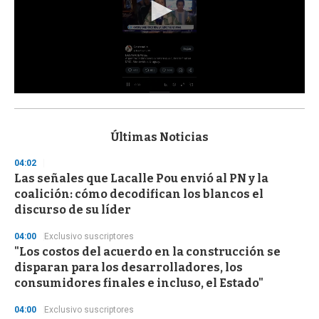
0
s
e
c
Últimas Noticias
o
n
04:02
d
Las señales que Lacalle Pou envió al PN y la
s
o
coalición: cómo decodifican los blancos el
f
discurso de su líder
3
3
s
04:00
Exclusivo suscriptores
e
"Los costos del acuerdo en la construcción se
c
disparan para los desarrolladores, los
o
n
consumidores finales e incluso, el Estado"
d
s
04:00
Exclusivo suscriptores