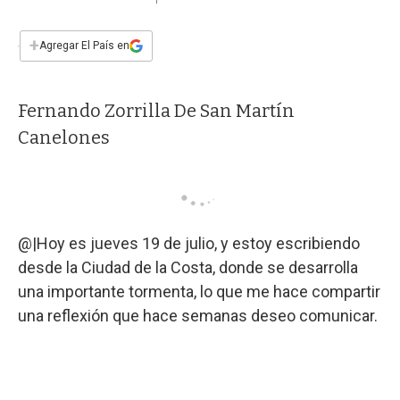
a
h
w
i
m
a
c
a
i
n
a
e
t
t
k
i
+
Agregar El País en
b
s
t
e
l
o
A
e
d
o
p
r
I
Fernando Zorrilla De San Martín
k
p
n
Canelones
@|Hoy es jueves 19 de julio, y estoy escribiendo
desde la Ciudad de la Costa, donde se desarrolla
una importante tormenta, lo que me hace compartir
una reflexión que hace semanas deseo comunicar.