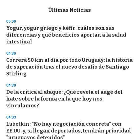
e
c
Últimas Noticias
o
n
05:00
d
Yogur, yogur griego y kéfir: cuáles son sus
s
o
diferencias y qué beneficios aportan a la salud
f
intestinal
3
3
s
04:30
e
Correrá 50 km al día por todo Uruguay: la historia
c
de superación tras el nuevo desafío de Santiago
o
n
Stirling
d
s
04:30
De la crítica al ataque: ¿Qué revela el auge del
hate sobre la forma en la que hoy nos
vinculamos?
04:03
Lubetkin: "No hay negociación concreta" con
EE.UU. y, si llegan deportados, tendrán prioridad
"uruguayos detenidos"