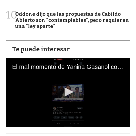
10
Oddone dijo que las propuestas de Cabildo
Abierto son "contemplables", pero requieren
una "ley aparte"
Te puede interesar
El mal momento de Yanina Gasañol con un hincha argentino en "Subrayado"
0
s