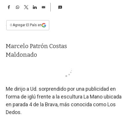
a
F
W
T
L
E
a
h
w
i
m
c
a
i
n
a
e
t
t
k
i
+
Agregar El País en
b
s
t
e
l
o
A
e
d
o
p
r
I
Marcelo Patrón Costas
k
p
n
Maldonado
Me dirijo a Ud. sorprendido por una publicidad en
forma de iglú frente a la escultura La Mano ubicada
en parada 4 de la Brava, más conocida como Los
Dedos.