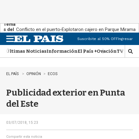
Tema
s del
Conflicto en el puerto
Explotaron cajero en Parque Miramar
día:
Suscribite al 50% OFF
Ingresar
M
e
Últimas Noticias
Información
El País +
Ovación
TV Show
n
M
u
o
s
t
EL PAÍS
OPINIÓN
ECOS
r
a
Publicidad exterior en Punta
r
b
del Este
�
s
q
u
03/07/2018, 15:23
e
d
Compartir esta noticia