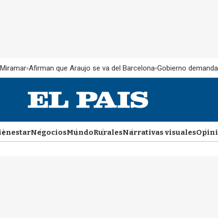
 Miramar
Afirman que Araujo se va del Barcelona
Gobierno demanda
ienestar
Negocios
Mundo
Rurales
Narrativas visuales
Opin