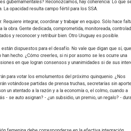
idades gubernamentales? Reconozcamos, hay coherencia: Lo que s
. La opacidad resulta campo fértil para los SSA.
Requiere integrar, coordinar y trabajar en equipo. Sólo hace falt
 a la obra. Gente dedicada, comprometida, monitoreada, controlad
ltados y reconocer y retribuir bien. Otro Uruguay es posible.
s, están dispuestos para el desafío. No vale que digan que sí, qu
 han hecho. ¿Cómo creerles, si ni por asomo se les ocurre una
asiones en que logran consensos y unanimidades si de sus inte
unirán para votar los emolumentos del próximo quinquenio. ¿Nos
rán votándose partidas de prensa truchas, secretarías sin aporte
on un atentado a la razón y a la economía o, el colmo, cuando a
s - se auto asignan? - ¿un subsidio, un premio, un regalo? - dur
ción femenina debe corresponderse en la efectiva integración