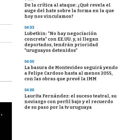
De la crítica al ataque: ¿Qué revela el
auge del hate sobre la forma en la que
hoy nos vinculamos?
04:03
Lubetkin: "No hay negociación
concreta" con EE.UU. y, si llegan
deportados, tendrán prioridad
"uruguayos detenidos"
04:00
La basura de Montevideo seguirá yendo
a Felipe Cardoso hasta al menos 2055,
con las obras que prevé la IMM
04:00
Laurita Fernández: el suceso teatral, su
noviazgo con perfil bajo y el recuerdo
de su paso por la tv uruguaya
cha argentino en "Subrayado"