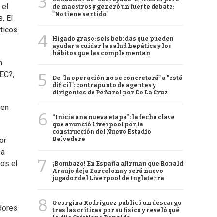
3
 el
de maestros y generó un fuerte debate:
"No tiene sentido"
. El
nticos
4
Hígado graso: seis bebidas que pueden
ayudar a cuidar la salud hepática y los
hábitos que las complementan
n
MEC?,
5
De "la operación no se concretará" a "está
difícil": contrapunto de agentes y
dirigentes de Peñarol por De La Cruz
 en
6
“Inicia una nueva etapa”: la fecha clave
que anunció Liverpool por la
construcción del Nuevo Estadio
Belvedere
or
sa
7
mos el
¡Bombazo! En España afirman que Ronald
Araujo deja Barcelona y será nuevo
jugador del Liverpool de Inglaterra
8
Georgina Rodríguez publicó un descargo
adores
tras las críticas por su físico y reveló qué