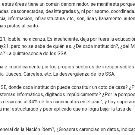
s estas áreas tiene un común denominador; se manifiesta porque
gadas, desconectadas, desintegradas y, ni por asomo, coordinadas
, información, infraestructura, etc., son, lisa y llanamente, auté
s pistas al canto:
, loable, no alcanza. Es insuficiente, deja por fuera la educació
duy21, pero no se sabe de quién es. ¿De cada institución?, ¿del 
tros? La quintaesencia de los SSA.
na e impúdicamente por los propios sectores de irresponsables
calía, Jueces, Cárceles, etc. La desvergüenza de los SSA.
SE, donde cada institución puede constituir un coto de caza? ¿P
istemas informáticos, digitados impúdicamente? ¿Por la pompo
s cesáreas al 34% de los nacimientos en el país”, y hoy supera
mal estructurado y peor aplicado que no logra bajar la tasa de
 General de la Nación ídem?, ¿Groseras carencias en datos, indic