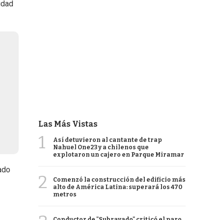
idad
Las Más Vistas
1
Así detuvieron al cantante de trap
Nahuel One23 y a chilenos que
explotaron un cajero en Parque Miramar
tado
2
Comenzó la construcción del edificio más
alto de América Latina: superará los 470
metros
Conductor de "Subrayado" criticó el paro