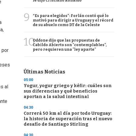
le dijo Cristiano Ronaldo
e
9
“Es para elegidos”: Forlán contó qué lo
motivó para dirigir a Uruguay y el récord
a
de su abuelo como DT de la Celeste
a,
10
Oddone dijo que las propuestas de
Cabildo Abierto son "contemplables",
pero requieren una "ley aparte"
e por
reses
Últimas Noticias
05:00
Yogur, yogur griego y kéfir: cuáles son
s al
sus diferencias y qué beneficios
aportan a la salud intestinal
ante
04:30
Correrá 50 km al día por todo Uruguay:
la historia de superación tras el nuevo
desafío de Santiago Stirling
04:30