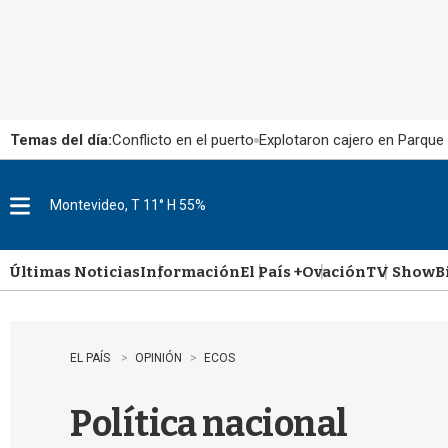
Temas del día:
Conflicto en el puerto
Explotaron cajero en Parque
Montevideo, T 11° H 55%
M
e
n
u
Últimas Noticias
Información
El País +
Ovación
TV Show
B
EL PAÍS
OPINIÓN
ECOS
Política nacional