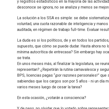
y registros estadísticos en la mayoría de las activ
desconoce se ignora, no se analiza y menos se mejora
La solución a los SSA es simple: se debe sistematizar. 
voluntad, una cuota razonable de inteligencia y manos
auditada, en régimen de trabajo full-time. Evaluar resu
La duda es si los políticos, de y en todos los partido
supuesto, que cómo se puede dudar. Hasta ahora no lo
mínima autocrítica de entrecasa? Sin embargo hay oc
se trata.
En unos meses más, al finalizar la legislatura, se re
representan? ¿Repetirán la rutina carnavalesca y segui
BPS, licencias pagas “¡por razones personales!” que s
sabiendas que los cargos son por 5 años - ni un día má
varios meses luego de cesar la tarea?
En esta ocasión, ¿votarán a consciencia?
Y de paso, no olvidar que lo votado sobre representa