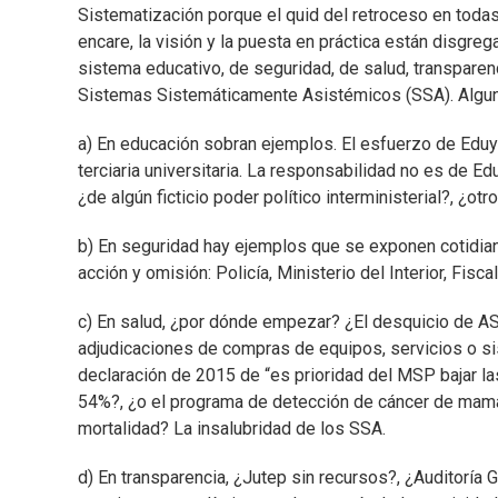
Sistematización porque el quid del retroceso en toda
encare, la visión y la puesta en práctica están disgre
sistema educativo, de seguridad, de salud, transparencia
Sistemas Sistemáticamente Asistémicos (SSA). Alguna
a) En educación sobran ejemplos. El esfuerzo de Eduy21
terciaria universitaria. La responsabilidad no es de E
¿de algún ficticio poder político interministerial?, ¿o
b) En seguridad hay ejemplos que se exponen cotidia
acción y omisión: Policía, Ministerio del Interior, Fis
c) En salud, ¿por dónde empezar? ¿El desquicio de AS
adjudicaciones de compras de equipos, servicios o s
declaración de 2015 de “es prioridad del MSP bajar la
54%?, ¿o el programa de detección de cáncer de mama 
mortalidad? La insalubridad de los SSA.
d) En transparencia, ¿Jutep sin recursos?, ¿Auditoría