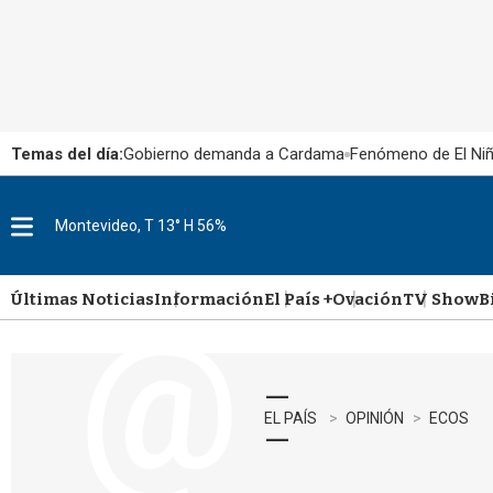
Temas del día:
Gobierno demanda a Cardama
Fenómeno de El Ni
Montevideo, T 13° H 56%
M
e
n
u
Últimas Noticias
Información
El País +
Ovación
TV Show
B
EL PAÍS
OPINIÓN
ECOS