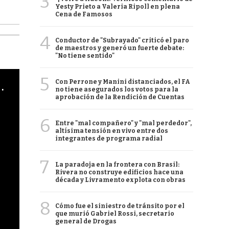
3
Yesty Prieto a Valeria Ripoll en plena
Cena de Famosos
4
Conductor de "Subrayado" criticó el paro
de maestros y generó un fuerte debate:
"No tiene sentido"
5
Con Perrone y Manini distanciados, el FA
cha argentino en "Subrayado"
no tiene asegurados los votos para la
aprobación de la Rendición de Cuentas
6
Entre "mal compañero" y "mal perdedor",
altísima tensión en vivo entre dos
integrantes de programa radial
7
La paradoja en la frontera con Brasil:
Rivera no construye edificios hace una
década y Livramento explota con obras
8
Cómo fue el siniestro de tránsito por el
que murió Gabriel Rossi, secretario
general de Drogas