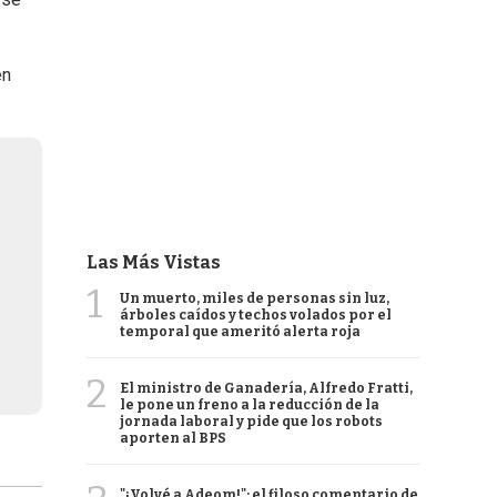
en
Las Más Vistas
1
Un muerto, miles de personas sin luz,
árboles caídos y techos volados por el
temporal que ameritó alerta roja
2
El ministro de Ganadería, Alfredo Fratti,
le pone un freno a la reducción de la
jornada laboral y pide que los robots
aporten al BPS
"¡Volvé a Adeom!": el filoso comentario de