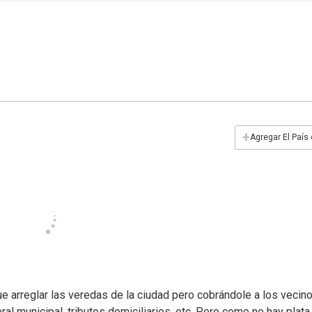
+
Agregar El País
ue arreglar las veredas de la ciudad pero cobrándole a los vecino
al municipal, tributos domiciliarios, etc. Pero como no hay plata