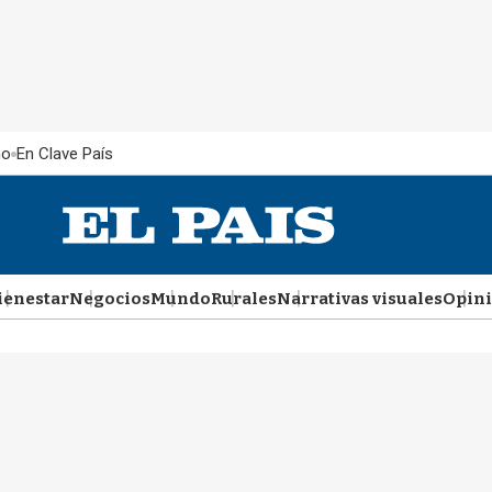
ño
En Clave País
ienestar
Negocios
Mundo
Rurales
Narrativas visuales
Opin