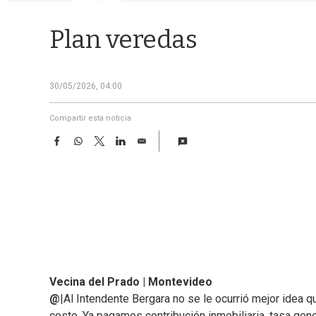
Plan veredas
30/05/2026, 04:00
Compartir esta noticia
F
W
T
L
E
a
h
w
i
m
c
a
i
n
a
e
t
t
k
i
b
s
t
e
l
o
A
e
d
o
p
r
I
k
p
n
Vecina del Prado | Montevideo
@
|Al Intendente Bergara no se le ocurrió mejor idea q
costo. Ya pagamos contribución inmobiliaria, tasa gener