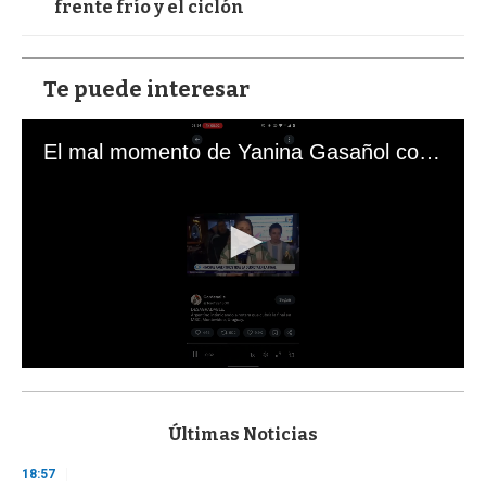
frente frío y el ciclón
Te puede interesar
El mal momento de Yanina Gasañol con un hincha argentino en "Subrayado"
0
s
e
c
Últimas Noticias
o
n
18:57
d