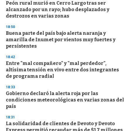
Peón rural murió en Cerro Largo tras ser
s
o
alcanzado por un rayo; hubo desplazados y
f
destrozos en varias zonas
3
3
s
18:50
e
Buena parte del país bajo alerta naranja y
c
amarilla de Inumet por vientos muy fuertes y
o
n
persistentes
d
s
18:42
Entre "mal compañero" y "mal perdedor",
altísima tensión en vivo entre dos integrantes
de programa radial
18:33
Gobierno declaró la alerta roja por las
condiciones meteorológicas en varias zonas del
país
18:31
La solidaridad de clientes de Devoto y Devoto
Express permitió recaudar más de $1,7 millones