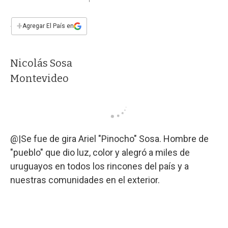
a
h
w
i
m
a
c
a
i
n
a
e
t
t
k
i
+
Agregar El País en
b
s
t
e
l
o
A
e
d
o
p
r
I
Nicolás Sosa
k
p
n
Montevideo
@|Se fue de gira Ariel "Pinocho" Sosa. Hombre de
"pueblo" que dio luz, color y alegró a miles de
uruguayos en todos los rincones del país y a
nuestras comunidades en el exterior.