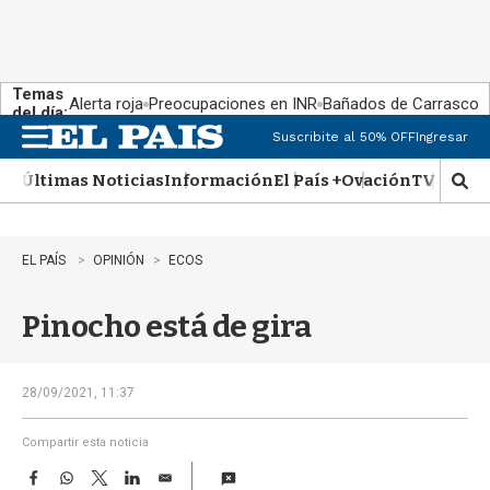
Temas
Alerta roja
Preocupaciones en INR
Bañados de Carrasco
del día:
Suscribite al 50% OFF
Ingresar
M
e
Últimas Noticias
Información
El País +
Ovación
TV Show
n
M
u
o
s
t
EL PAÍS
OPINIÓN
ECOS
r
a
Pinocho está de gira
r
b
�
s
28/09/2021, 11:37
q
u
Compartir esta noticia
e
F
W
T
L
E
d