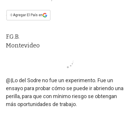
a
h
w
i
m
a
c
a
i
n
a
e
t
t
k
i
+
Agregar El País en
b
s
t
e
l
o
A
e
d
o
p
r
I
F.G.B.
k
p
n
Montevideo
@|Lo del Sodre no fue un experimento. Fue un
ensayo para probar cómo se puede ir abriendo una
perilla, para que con mínimo riesgo se obtengan
más oportunidades de trabajo.