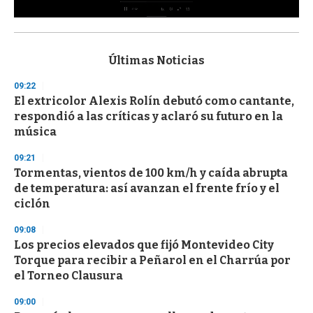
0
s
e
c
Últimas Noticias
o
n
09:22
d
El extricolor Alexis Rolín debutó como cantante,
s
o
respondió a las críticas y aclaró su futuro en la
f
música
3
3
s
09:21
e
Tormentas, vientos de 100 km/h y caída abrupta
c
de temperatura: así avanzan el frente frío y el
o
n
ciclón
d
s
09:08
Los precios elevados que fijó Montevideo City
Torque para recibir a Peñarol en el Charrúa por
el Torneo Clausura
09:00