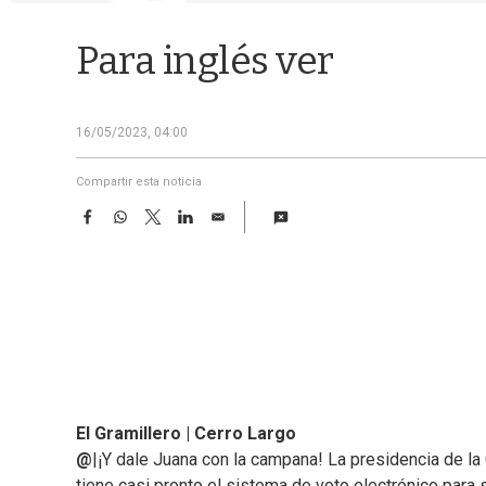
Para inglés ver
16/05/2023, 04:00
Compartir esta noticia
F
W
T
L
E
a
h
w
i
m
c
a
i
n
a
e
t
t
k
i
b
s
t
e
l
o
A
e
d
o
p
r
I
k
p
n
El Gramillero | Cerro Largo
@
|¡Y dale Juana con la campana! La presidencia de la
tiene casi pronto el sistema de voto electrónico para s