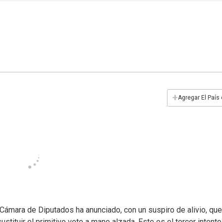
+
Agregar El País
 Cámara de Diputados ha anunciado, con un suspiro de alivio, que
ustituir el primitivo voto a mano alzada. Este es el tercer intent