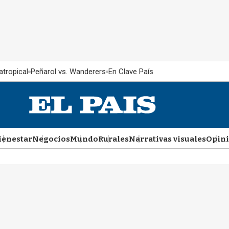
atropical
Peñarol vs. Wanderers
En Clave País
ienestar
Negocios
Mundo
Rurales
Narrativas visuales
Opin