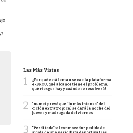
ejo
o?
Las Más Vistas
1
¿Por qué está lenta o se cae la plataforma
e-BROU, qué alcance tiene el problema,
qué riesgos hay y cuándo se resolverá?
2
Inumet prevé que "lo más intenso" del
ciclón extratropical se dará la noche del
jueves y madrugada del viernes
3
"Perdí todo": el conmovedor pedido de
ayuda de una periodista deportiva tras