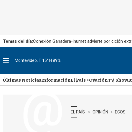
Temas del día:
Conexión Ganadera
Inumet advierte por ciclón extr
Montevideo, T 15° H 89%
M
e
n
u
Últimas Noticias
Información
El País +
Ovación
TV Show
B
EL PAÍS
OPINIÓN
ECOS