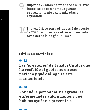
9
Mujer de 29 años permanece en CTI tras
intoxicarse con hamburguesas
presuntamente contaminadas en
cha argentino en "Subrayado"
Paysandú
10
El pronóstico para el jueves 6 de agosto
de 2026: cómo estará el tiempo en cada
zona del país, según Inumet
Últimas Noticias
04:42
Las "presiones" de Estados Unidos que
ha recibido el gobierno en este
período y qué diálogo se está
manteniendo
04:30
Por qué la periodontitis agrava las
enfermedades autoinmunes y qué
hábitos ayudan a prevenirla
04:10