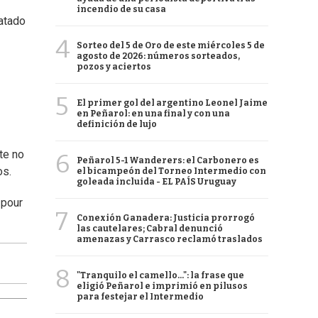
incendio de su casa
tatado
4
Sorteo del 5 de Oro de este miércoles 5 de
agosto de 2026: números sorteados,
pozos y aciertos
5
El primer gol del argentino Leonel Jaime
en Peñarol: en una final y con una
definición de lujo
te no
6
Peñarol 5-1 Wanderers: el Carbonero es
os.
el bicampeón del Torneo Intermedio con
goleada incluida - EL PAÍS Uruguay
 pour
7
Conexión Ganadera: Justicia prorrogó
las cautelares; Cabral denunció
amenazas y Carrasco reclamó traslados
8
"Tranquilo el camello...": la frase que
eligió Peñarol e imprimió en pilusos
para festejar el Intermedio