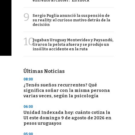
enfrentó al chofer: "En shock"
9
Sergio Puglia anunció la suspensión de
su reality: el curioso motivo detrás de la
decisión
10
Jugaban Uruguay Montevideo y Paysandú,
tiraron la pelota afuera y se produjo un
insólito accidente en la ruta
Últimas Noticias
08:00
¿Tenés sueños recurrentes? Qué
significa soñar con la misma persona
varias veces, según la psicología
06:00
Unidad Indexada hoy: cuánto cotiza la
UI este domingo 9 de agosto de 2026 en
pesos uruguayos
05:00