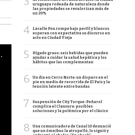
3
uruguaya rodeada de naturaleza donde
las propiedades se revalorizan más de
un 20%
4
Lacalle Pou rompe bajo perfil y blancos
esperan con expectativa su discurso en
acto en Ciudad Vieja
5
cha argentino en "Subrayado"
Hígado graso: seis bebidas que pueden
ayudar a cuidar la salud hepática y los
hábitos que las complementan
6
Un día en Cerro Norte: un disparo en el
pie en medio de recorrida de El País y la
tensión latente entre bandas
7
Suspensión de City Torque-Peñarol
complica el Clausura: posibles
soluciones y la polémica por el clásico
8
Una comunicadora de Canal 10 denunció
que un ómnibus la atropelló, lo siguió y