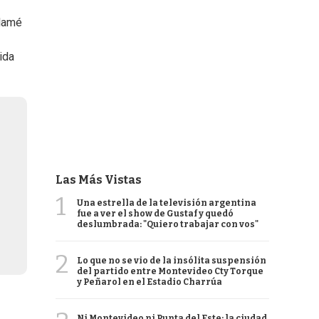
llamé
ida
Las Más Vistas
1
Una estrella de la televisión argentina
fue a ver el show de Gustaf y quedó
deslumbrada: "Quiero trabajar con vos"
2
Lo que no se vio de la insólita suspensión
del partido entre Montevideo Cty Torque
y Peñarol en el Estadio Charrúa
Ni Montevideo ni Punta del Este: la ciudad