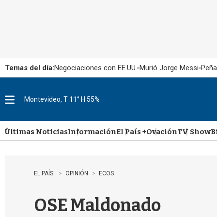
Temas del día:
Negociaciones con EE.UU.
Murió Jorge Messi
Peña
Montevideo, T 11° H 55%
M
e
n
u
Últimas Noticias
Información
El País +
Ovación
TV Show
B
EL PAÍS
OPINIÓN
ECOS
OSE Maldonado