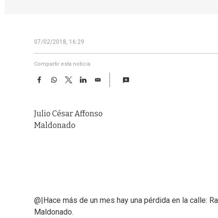
07/02/2018, 16:29
Compartir esta noticia
F
W
T
L
E
a
h
w
i
m
c
a
i
n
a
e
t
t
k
i
Julio César Affonso
b
s
t
e
l
o
A
e
d
Maldonado
o
p
r
I
k
p
n
@|Hace más de un mes hay una pérdida en la calle: Raf
Maldonado.