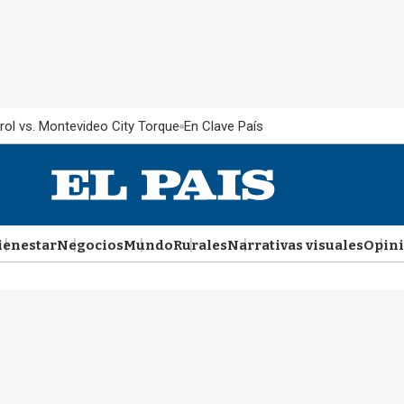
rol vs. Montevideo City Torque
En Clave País
ienestar
Negocios
Mundo
Rurales
Narrativas visuales
Opin