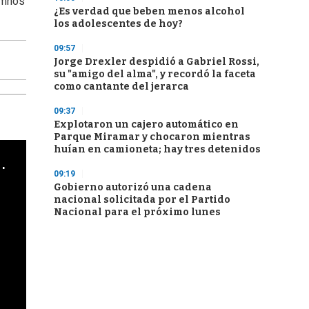
umnos
¿Es verdad que beben menos alcohol
los adolescentes de hoy?
09:57
Jorge Drexler despidió a Gabriel Rossi,
su "amigo del alma", y recordó la faceta
como cantante del jerarca
09:37
Explotaron un cajero automático en
Parque Miramar y chocaron mientras
huían en camioneta; hay tres detenidos
cha argentino en "Subrayado"
09:19
Gobierno autorizó una cadena
nacional solicitada por el Partido
Nacional para el próximo lunes