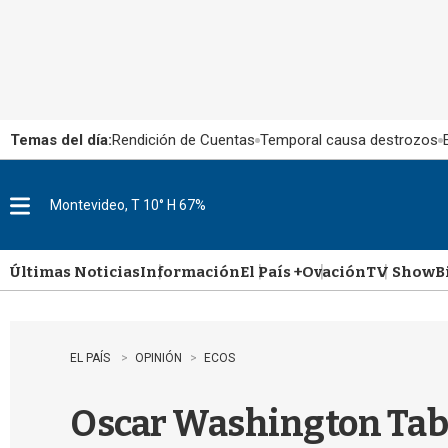
Temas del día:
Rendición de Cuentas
Temporal causa destrozos
Montevideo, T 10° H 67%
M
e
n
u
Últimas Noticias
Información
El País +
Ovación
TV Show
B
EL PAÍS
OPINIÓN
ECOS
Oscar Washington Tab