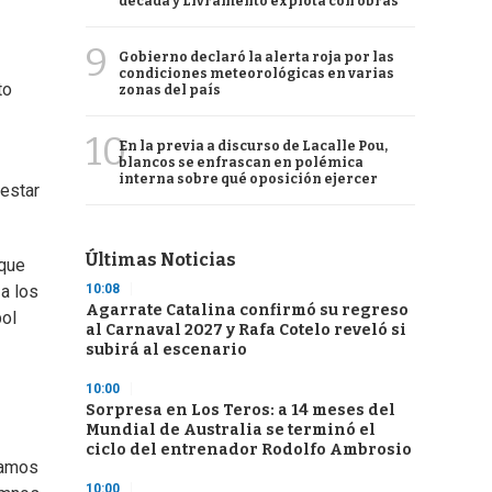
década y Livramento explota con obras
9
Gobierno declaró la alerta roja por las
condiciones meteorológicas en varias
to
zonas del país
10
En la previa a discurso de Lacalle Pou,
blancos se enfrascan en polémica
interna sobre qué oposición ejercer
 estar
Últimas Noticias
 que
10:08
 a los
Agarrate Catalina confirmó su regreso
bol
al Carnaval 2027 y Rafa Cotelo reveló si
subirá al escenario
10:00
Sorpresa en Los Teros: a 14 meses del
Mundial de Australia se terminó el
ciclo del entrenador Rodolfo Ambrosio
camos
10:00