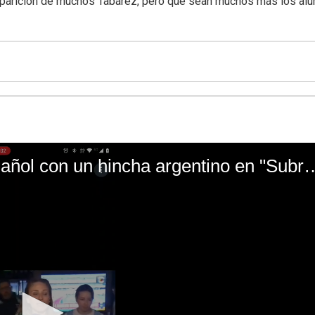
aparición de muchos Tabárez, pero que sean muchos más los al
El mal momento de Yanina Gasañol con un hin