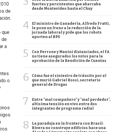
3
 2010
fuertes y persistentes que abarcaba
desde Montevideo hasta el Chuy
sos de
ación.
4
El ministro de Ganadería, Alfredo Fratti,
le pone un freno a la reducción de la
o que
jornada laboral y pide que los robots
aporten al BPS
o de
ar a
5
Con Perrone y Manini distanciados, el FA
no tiene asegurados los votos para la
aprobación de la Rendición de Cuentas
antes
6
Cómo fue el siniestro de tránsito por el
ido o
que murió Gabriel Rossi, secretario
general de Drogas
y
7
Entre "mal compañero" y "mal perdedor",
altísima tensión en vivo entre dos
fonos
integrantes de programa radial
migos.
8
n
La paradoja en la frontera con Brasil:
Rivera no construye edificios hace una
tros