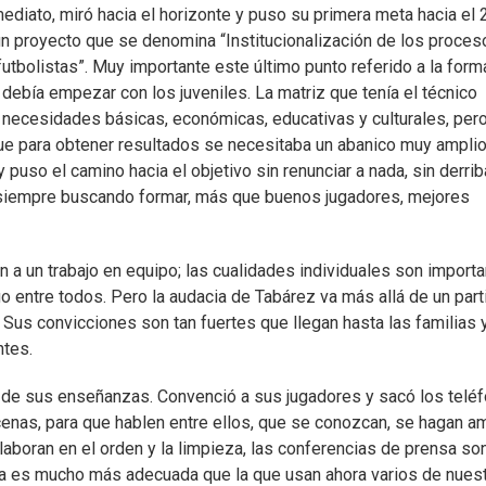
mediato, miró hacia el horizonte y puso su primera meta hacia el
 un proyecto que se denomina “Institucionalización de los proce
utbolistas”. Muy importante este último punto referido a la form
, debía empezar con los juveniles. La matriz que tenía el técnico
n necesidades básicas, económicas, educativas y culturales, per
 que para obtener resultados se necesitaba un abanico muy ampli
uso el camino hacia el objetivo sin renunciar a nada, sin derrib
 y siempre buscando formar, más que buenos jugadores, mejores
 a un trabajo en equipo; las cualidades individuales son import
uego entre todos. Pero la audacia de Tabárez va más allá de un part
 Sus convicciones son tan fuertes que llegan hasta las familias 
ntes.
s de sus enseñanzas. Convenció a sus jugadores y sacó los telé
enas, para que hablen entre ellos, que se conozcan, se hagan a
aboran en el orden y la limpieza, las conferencias de prensa so
nta es mucho más adecuada que la que usan ahora varios de nues