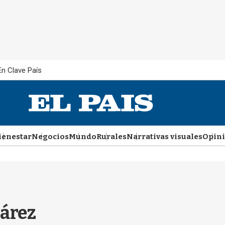
En Clave País
ienestar
Negocios
Mundo
Rurales
Narrativas visuales
Opin
árez