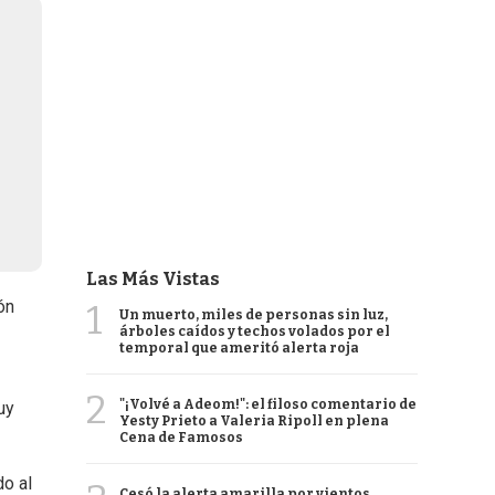
Las Más Vistas
ón
1
Un muerto, miles de personas sin luz,
árboles caídos y techos volados por el
temporal que ameritó alerta roja
2
"¡Volvé a Adeom!": el filoso comentario de
uy
Yesty Prieto a Valeria Ripoll en plena
Cena de Famosos
do al
Cesó la alerta amarilla por vientos