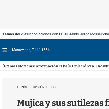
Temas del día:
Negociaciones con EE.UU.
Murió Jorge Messi
Peña
Montevideo, T 11° H 55%
M
e
n
u
Últimas Noticias
Información
El País +
Ovación
TV Show
B
EL PAÍS
OPINIÓN
ECOS
Mujica y sus sutilezas f