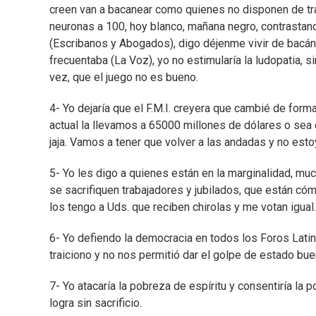
creen van a bacanear como quienes no disponen de tra
neuronas a 100, hoy blanco, mañana negro, contrastan
(Escribanos y Abogados), digo déjenme vivir de bacán 
frecuentaba (La Voz), yo no estimularía la ludopatia, s
vez, que el juego no es bueno.
4- Yo dejaría que el F.M.I. creyera que cambié de for
actual la llevamos a 65000 millones de dólares o sea
jaja. Vamos a tener que volver a las andadas y no esto
5- Yo les digo a quienes están en la marginalidad, mu
se sacrifiquen trabajadores y jubilados, que están cóm
los tengo a Uds. que reciben chirolas y me votan igual
6- Yo defiendo la democracia en todos los Foros Latin
traiciono y no nos permitió dar el golpe de estado bu
7- Yo atacaría la pobreza de espíritu y consentiría la 
logra sin sacrificio.