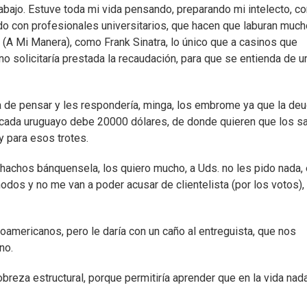
bajo. Estuve toda mi vida pensando, preparando mi intelecto, co
do con profesionales universitarios, que hacen que laburan much
(A Mi Manera), como Frank Sinatra, lo único que a casinos que
ino solicitaría prestada la recaudación, para que se entienda de u
ma de pensar y les respondería, minga, los embrome ya que la de
 cada uruguayo debe 20000 dólares, de donde quieren que los s
y para esos trotes.
chachos bánquensela, los quiero mucho, a Uds. no les pido nada, 
odos y no me van a poder acusar de clientelista (por los votos), 
.
oamericanos, pero le daría con un caño al entreguista, que nos
eno.
pobreza estructural, porque permitiría aprender que en la vida nad