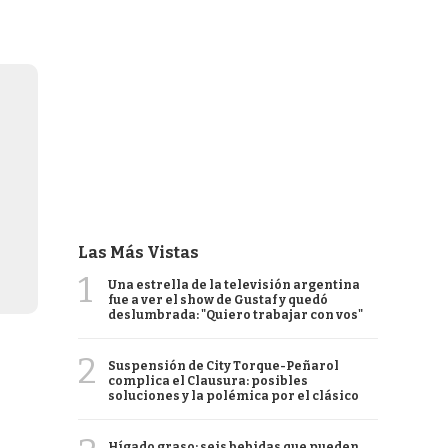
Las Más Vistas
1
Una estrella de la televisión argentina
fue a ver el show de Gustaf y quedó
deslumbrada: "Quiero trabajar con vos"
2
Suspensión de City Torque-Peñarol
complica el Clausura: posibles
soluciones y la polémica por el clásico
Hígado graso: seis bebidas que pueden