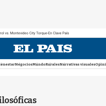
rol vs. Montevideo City Torque
En Clave País
ienestar
Negocios
Mundo
Rurales
Narrativas visuales
Opin
ilosóficas