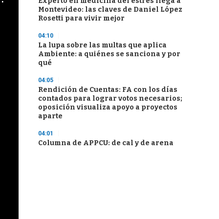
Experto en medicina del estrés llega a
Montevideo: las claves de Daniel López
Rosetti para vivir mejor
04:10
La lupa sobre las multas que aplica
Ambiente: a quiénes se sanciona y por
qué
04:05
Rendición de Cuentas: FA con los días
contados para lograr votos necesarios;
oposición visualiza apoyo a proyectos
aparte
04:01
Columna de APPCU: de cal y de arena