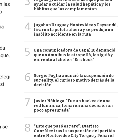
3
n las
ayudar a cuidar la salud hepática y los
hábitos que las complementan
o
4
Jugaban Uruguay Montevideo y Paysandú,
na
tiraron la pelota afuera y se produjo un
insólito accidente en la ruta
uda
5
Una comunicadora de Canal 10 denunció
aque,
que un ómnibus la atropelló, lo siguió y
enfrentó al chofer: "En shock"
6
Sergio Puglia anunció la suspensión de
elegí
su reality: el curioso motivo detrás de la
si
decisión
7
Javier Nóblega: "Fue un hackeo de una
red lumínica, tomaron una decisión un
poco apresurada"
8
a se
“Esto que pasó es raro”: Evaristo
González tras la suspensión del partido
entre Montevideo City Torque y Peñarol