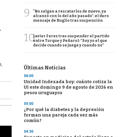
9
"No salgan a rescatarlos de nuevo, ya
alcanzó con lo del año pasado": el duro
mensaje de Ruglio tras suspensión
,
10
Javier Feres tras suspender el partido
entre Torque y Peñarol: “Soy yo el que
decide cuando se juega y cuando no”
,
Últimas Noticias
06:00
Unidad Indexada hoy: cuánto cotiza la
UI este domingo 9 de agosto de 2026 en
pesos uruguayos
05:00
¿Por qué la diabetes y la depresión
forman una pareja cada vez más
común?
04:30
cha argentino en "Subrayado"