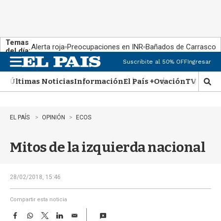
Temas
Alerta roja
Preocupaciones en INR
Bañados de Carrasco
del día:
Suscribite al 50% OFF
Ingresar
M
e
Últimas Noticias
Información
El País +
Ovación
TV Show
n
M
u
o
s
t
EL PAÍS
OPINIÓN
ECOS
r
a
Mitos de la izquierda nacional
r
b
�
s
28/02/2018, 15:46
q
u
Compartir esta noticia
e
F
W
T
L
E
d