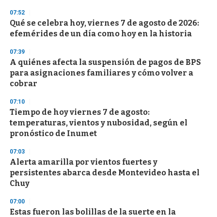
3
s
07:52
e
Qué se celebra hoy, viernes 7 de agosto de 2026:
c
efemérides de un día como hoy en la historia
o
n
d
07:39
s
A quiénes afecta la suspensión de pagos de BPS
para asignaciones familiares y cómo volver a
cobrar
07:10
Tiempo de hoy viernes 7 de agosto:
temperaturas, vientos y nubosidad, según el
pronóstico de Inumet
07:03
Alerta amarilla por vientos fuertes y
persistentes abarca desde Montevideo hasta el
Chuy
07:00
Estas fueron las bolillas de la suerte en la