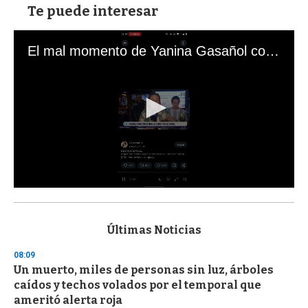
Te puede interesar
El mal momento de Yanina Gasañol con un hincha argentino en "Subrayado"
0
s
e
c
Últimas Noticias
o
n
08:09
d
Un muerto, miles de personas sin luz, árboles
s
o
caídos y techos volados por el temporal que
f
ameritó alerta roja
3