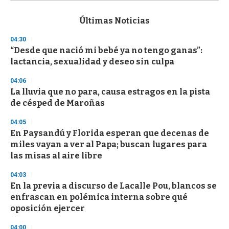
s
e
c
Últimas Noticias
o
n
04:30
d
“Desde que nació mi bebé ya no tengo ganas”:
s
o
lactancia, sexualidad y deseo sin culpa
f
3
04:06
3
s
La lluvia que no para, causa estragos en la pista
e
de césped de Maroñas
c
o
04:05
n
d
En Paysandú y Florida esperan que decenas de
s
miles vayan a ver al Papa; buscan lugares para
las misas al aire libre
04:03
En la previa a discurso de Lacalle Pou, blancos se
enfrascan en polémica interna sobre qué
oposición ejercer
04:00