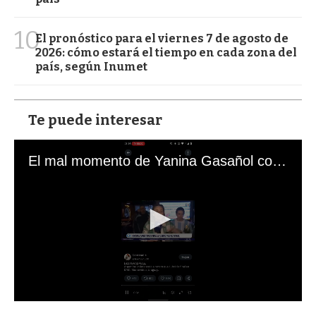
10
El pronóstico para el viernes 7 de agosto de
2026: cómo estará el tiempo en cada zona del
país, según Inumet
Te puede interesar
El mal momento de Yanina Gasañol con un hincha argentino en "Subrayado"
0