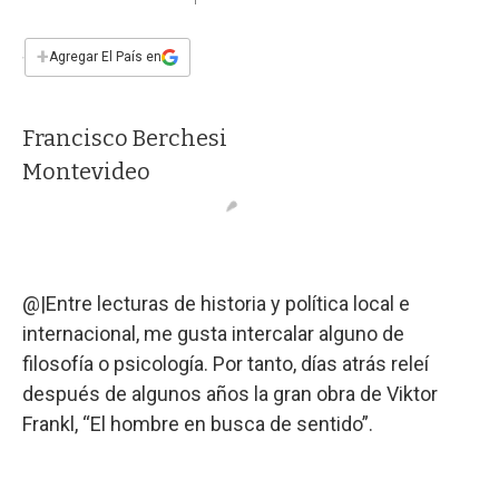
a
h
w
i
m
a
c
a
i
n
a
e
t
t
k
i
+
Agregar El País en
b
s
t
e
l
o
A
e
d
o
p
r
I
Francisco Berchesi
k
p
n
Montevideo
@|Entre lecturas de historia y política local e
internacional, me gusta intercalar alguno de
filosofía o psicología. Por tanto, días atrás releí
después de algunos años la gran obra de Viktor
Frankl, “El hombre en busca de sentido”.