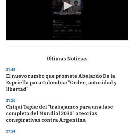
0
s
e
c
Últimas Noticias
o
n
21:45
d
El nuevo rumbo que promete Abelardo De la
s
o
Espriella para Colombia: "Orden, autoridad y
f
libertad"
3
3
s
21:26
e
Chiqui Tapia: del "trabajamos para una fase
c
completa del Mundial 2030" a teorías
o
n
conspirativas contra Argentina
d
s
21:24