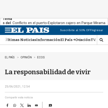
Tema
s del
Conflicto en el puerto
Explotaron cajero en Parque Miramar
día:
Suscribite al 50% OFF
Ingresar
M
e
Últimas Noticias
Información
El País +
Ovación
TV Show
n
M
u
o
s
t
EL PAÍS
OPINIÓN
ECOS
r
a
La responsabilidad de vivir
r
b
�
s
25/06/2021, 12:54
q
u
Compartir esta noticia
e
F
W
T
L
E
d