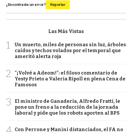
¿Encontraste un error?
Reportar
Las Más Vistas
1
Un muerto, miles de personas sin luz, árboles
caídos y techos volados por el temporal que
ameritó alerta roja
2
"¡Volvé a Adeom!": el filoso comentario de
Yesty Prieto a Valeria Ripoll en plena Cena de
Famosos
3
El ministro de Ganadería, Alfredo Fratti, le
pone un freno a la reducción de la jornada
laboral y pide que los robots aporten al BPS
4
Con Perrone y Manini distanciados, el FA no