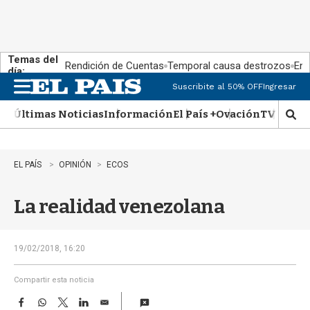
Temas del
Rendición de Cuentas
Temporal causa destrozos
En 
día:
Suscribite al 50% OFF
Ingresar
M
e
Últimas Noticias
Información
El País +
Ovación
TV Show
n
M
u
o
s
t
EL PAÍS
OPINIÓN
ECOS
r
a
La realidad venezolana
r
b
�
s
19/02/2018, 16:20
q
u
Compartir esta noticia
e
F
W
T
L
E
d