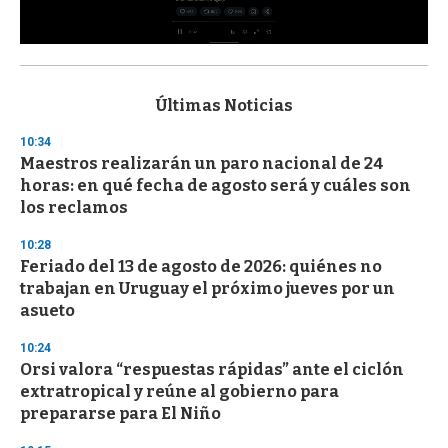
0
s
e
c
Últimas Noticias
o
n
10:34
d
Maestros realizarán un paro nacional de 24
s
o
horas: en qué fecha de agosto será y cuáles son
f
los reclamos
3
3
s
10:28
e
Feriado del 13 de agosto de 2026: quiénes no
c
trabajan en Uruguay el próximo jueves por un
o
n
asueto
d
s
10:24
Orsi valora “respuestas rápidas” ante el ciclón
extratropical y reúne al gobierno para
prepararse para El Niño