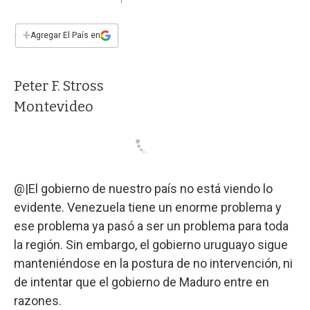
a
h
w
i
m
a
c
a
i
n
a
e
t
t
k
i
+
Agregar El País en
b
s
t
e
l
o
A
e
d
o
p
r
I
Peter F. Stross
k
p
n
Montevideo
@|El gobierno de nuestro país no está viendo lo
evidente. Venezuela tiene un enorme problema y
ese problema ya pasó a ser un problema para toda
la región. Sin embargo, el gobierno uruguayo sigue
manteniéndose en la postura de no intervención, ni
de intentar que el gobierno de Maduro entre en
razones.