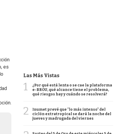
cción
o, es
lo
Las Más Vistas
1
¿Por qué está lenta o se cae la plataforma
idad
e-BROU, qué alcance tiene el problema,
qué riesgos hay y cuándo se resolverá?
pción.
2
Inumet prevé que "lo más intenso" del
ciclón extratropical se dará la noche del
jueves y madrugada del viernes
Sorteo del 5 de Oro de este miércoles 5 de