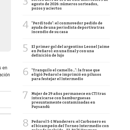
3
agosto de 2026: números sorteados,
pozos y aciertos
4
"Perdí todo": el conmovedor pedido de
ayuda de una periodista deportiva tras
incendio de su casa
5
El primer gol del argentino Leonel Jaime
en Peñarol: en una final y con una
definición de lujo
s en
6
"Tranquilo el camello...": la frase que
tación
eligió Peñarol e imprimió en pilusos
para festejar el Intermedio
7
Mujer de 29 años permanece en CTI tras
intoxicarse con hamburguesas
presuntamente contaminadas en
Paysandú
8
Peñarol 5-1 Wanderers: el Carbonero es
el bicampeón del Torneo Intermedio con