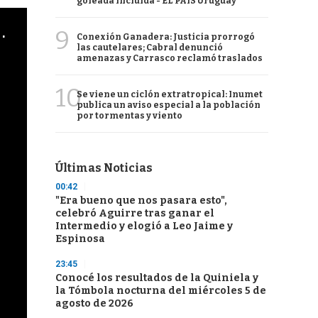
goleada incluida - EL PAÍS Uruguay
cha argentino en "Subrayado"
9
Conexión Ganadera: Justicia prorrogó
las cautelares; Cabral denunció
amenazas y Carrasco reclamó traslados
10
Se viene un ciclón extratropical: Inumet
publica un aviso especial a la población
por tormentas y viento
Últimas Noticias
00:42
"Era bueno que nos pasara esto",
celebró Aguirre tras ganar el
Intermedio y elogió a Leo Jaime y
Espinosa
23:45
Conocé los resultados de la Quiniela y
la Tómbola nocturna del miércoles 5 de
agosto de 2026