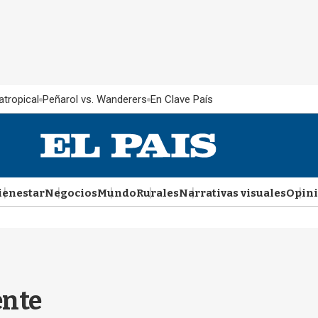
atropical
Peñarol vs. Wanderers
En Clave País
ienestar
Negocios
Mundo
Rurales
Narrativas visuales
Opin
ente