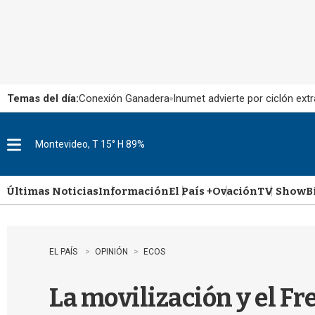
Temas del día:
Conexión Ganadera
Inumet advierte por ciclón extr
Montevideo, T 15° H 89%
M
e
n
u
Últimas Noticias
Información
El País +
Ovación
TV Show
B
EL PAÍS
OPINIÓN
ECOS
La movilización y el Fr