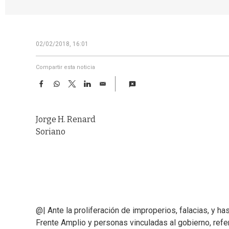
02/02/2018, 16:01
Compartir esta noticia
F
W
T
L
E
a
h
w
i
m
c
a
i
n
a
e
t
t
k
i
Jorge H. Renard
b
s
t
e
l
o
A
e
d
Soriano
o
p
r
I
k
p
n
@| Ante la proliferación de improperios, falacias, y h
Frente Amplio y personas vinculadas al gobierno, refe