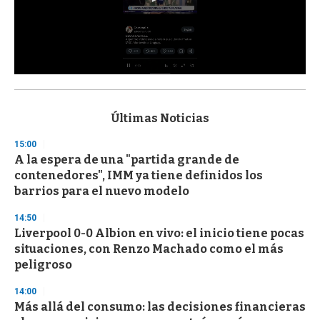
0
s
e
c
Últimas Noticias
o
n
15:00
d
A la espera de una "partida grande de
s
o
contenedores", IMM ya tiene definidos los
f
barrios para el nuevo modelo
3
3
s
14:50
e
Liverpool 0-0 Albion en vivo: el inicio tiene pocas
c
situaciones, con Renzo Machado como el más
o
n
peligroso
d
s
14:00
Más allá del consumo: las decisiones financieras