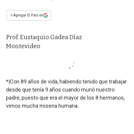
a
h
w
i
m
a
c
a
i
n
a
e
t
t
k
i
+
Agregar El País en
b
s
t
e
l
o
A
e
d
o
p
r
I
Prof. Eustaquio Gadea Díaz
k
p
n
Montevideo
*|Con 89 años de vida, habiendo tenido que trabajar
desde que tenía 9 años cuando murió nuestro
padre, puesto que era el mayor de los 8 hermanos,
vimos mucha miseria humana.