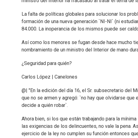
ministro del Interior ha fracasado al tratar el tema de l
La falta de políticas globales para solucionar los pr
formación de una nueva generación `NI-NI` (ni estudia
84.000. La inoperancia de los mismos puede ser caldo 
Así como los menores se fugan desde hace mucho tiemp
nombramiento de un ministro del Interior de mano dura 
¿Seguridad para quién?
Carlos López | Canelones
@| "En la edición del día 16, el Sr. subsecretario del 
que no se armen y agregó: `no hay que olvidarse que en
decide a quién robar`.
Ahora bien, si los que están trabajando para la mínim
las exigencias de los delincuentes, no vale la pena. As
ejercicio de la ley no cumplen su función entonces qu