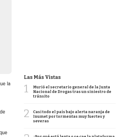
Las Más Vistas
ue la
1
Murió el secretario general de la Junta
Nacional de Drogas tras un siniestro de
tránsito
2
 de
Casi todo el país bajo alerta naranja de
Inumet por tormentas muy fuertes y
severas
 que
¿Por qué está lenta o se cae la plataforma