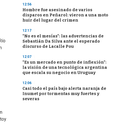
12:56
Hombre fue asesinado de varios
disparos en Peñarol: vieron a una moto
huir del lugar del crimen
12:17
"No es el mesías": las advertencias de
Río
Sebastián Da Silva ante el esperado
discurso de Lacalle Pou
n
12:07
"Es un mercado en punto de inflexión":
la visión de una tecnológica argentina
que escala su negocio en Uruguay
12:06
Casi todo el país bajo alerta naranja de
Inumet por tormentas muy fuertes y
severas
in
stoy