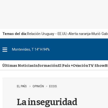
Temas del día:
Relación Uruguay - EE.UU.
Alerta naranja
Murió Gabr
Montevideo, T 14° H 94%
M
e
n
u
Últimas Noticias
Información
El País +
Ovación
TV Show
B
EL PAÍS
OPINIÓN
ECOS
La inseguridad