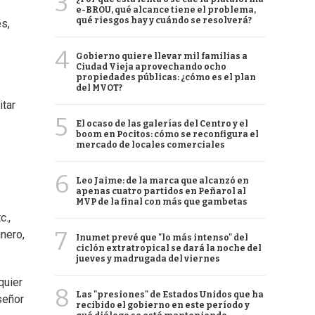
3
e-BROU, qué alcance tiene el problema,
qué riesgos hay y cuándo se resolverá?
s,
4
Gobierno quiere llevar mil familias a
Ciudad Vieja aprovechando ocho
propiedades públicas: ¿cómo es el plan
del MVOT?
itar
5
El ocaso de las galerías del Centro y el
boom en Pocitos: cómo se reconfigura el
mercado de locales comerciales
6
Leo Jaime: de la marca que alcanzó en
apenas cuatro partidos en Peñarol al
MVP de la final con más que gambetas
c.,
7
inero,
Inumet prevé que "lo más intenso" del
ciclón extratropical se dará la noche del
jueves y madrugada del viernes
quier
8
Las "presiones" de Estados Unidos que ha
señor
recibido el gobierno en este período y