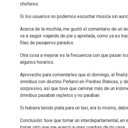
choferes.
Si los usuarios no podemos escuchar música sin auric
Acerca de la mochila, me gustó el comentario de un le
va a seguir viajando de pie y apretada, como ya es tr
filas de pasajeros parados.
Otra cosa a mejorar es la frecuencia con que pasan l
algunos horarios.
Aprovecho para comentarles que el domingo, al finaliz
ómnibus con destino Peñarol en Piedras Blancas, y d
sorpresivo, así que tuve que caminar más de un kilómet
ómnibus pasaban repletos y no paraban.
Si hubiera tenido plata para un taxi, era lo mismo, de
Conclusión: tuve que tomar un interdepartamental, en
tomar otro que me acercó a unas cuadras de mi casa.