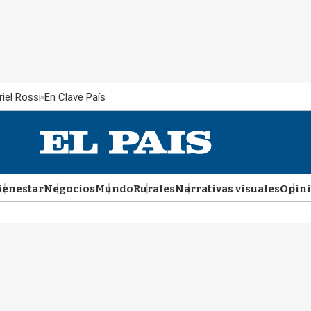
iel Rossi
En Clave País
ienestar
Negocios
Mundo
Rurales
Narrativas visuales
Opin