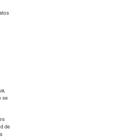
latos
ua,
o se
les
ed de
os