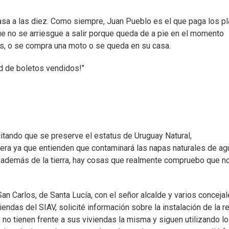
asa a las diez. Como siempre, Juan Pueblo es el que paga los p
que no se arriesgue a salir porque queda de a pie en el momento
, o se compra una moto o se queda en su casa.
d de boletos vendidos!"
tando que se preserve el estatus de Uruguay Natural,
nera ya que entienden que contaminará las napas naturales de ag
, además de la tierra, hay cosas que realmente compruebo que n
an Carlos, de Santa Lucía, con el señor alcalde y varios conceja
iendas del SIAV, solicité información sobre la instalación de la r
 no tienen frente a sus viviendas la misma y siguen utilizando l