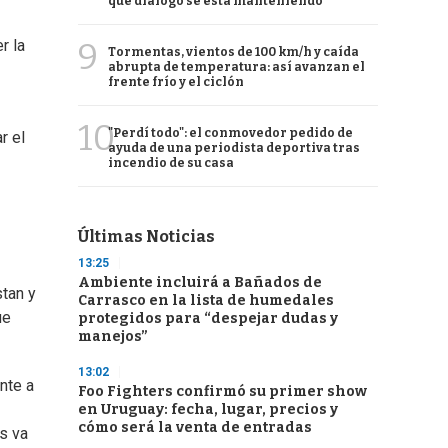
qué diálogo se está manteniendo
9
r la
Tormentas, vientos de 100 km/h y caída
abrupta de temperatura: así avanzan el
frente frío y el ciclón
10
"Perdí todo": el conmovedor pedido de
r el
ayuda de una periodista deportiva tras
incendio de su casa
Últimas Noticias
13:25
Ambiente incluirá a Bañados de
stan y
Carrasco en la lista de humedales
ue
protegidos para “despejar dudas y
manejos”
13:02
nte a
Foo Fighters confirmó su primer show
en Uruguay: fecha, lugar, precios y
cómo será la venta de entradas
s va