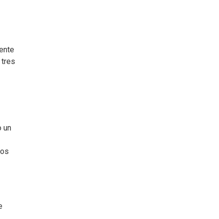
gente
 tres
o un
los
e