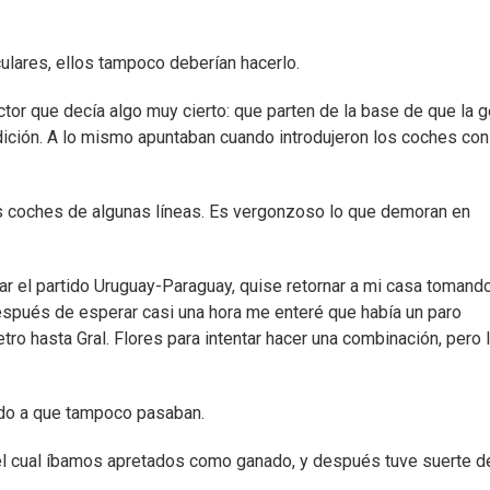
ulares, ellos tampoco deberían hacerlo.
ctor que decía algo muy cierto: que parten de la base de que la 
adición. A lo mismo apuntaban cuando introdujeron los coches con
os coches de algunas líneas. Es vergonzoso lo que demoran en
ar el partido Uruguay-Paraguay, quise retornar a mi casa tomand
espués de esperar casi una hora me enteré que había un paro
ro hasta Gral. Flores para intentar hacer una combinación, pero 
bido a que tampoco pasaban.
 el cual íbamos apretados como ganado, y después tuve suerte d