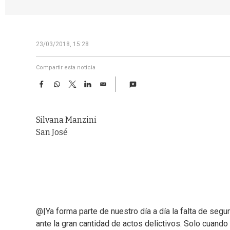
23/03/2018, 15:28
Compartir esta noticia
F
W
T
L
E
a
h
w
i
m
c
a
i
n
a
e
t
t
k
i
Silvana Manzini
b
s
t
e
l
o
A
e
d
San José
o
p
r
I
k
p
n
@|Ya forma parte de nuestro día a día la falta de seg
ante la gran cantidad de actos delictivos. Solo cuand