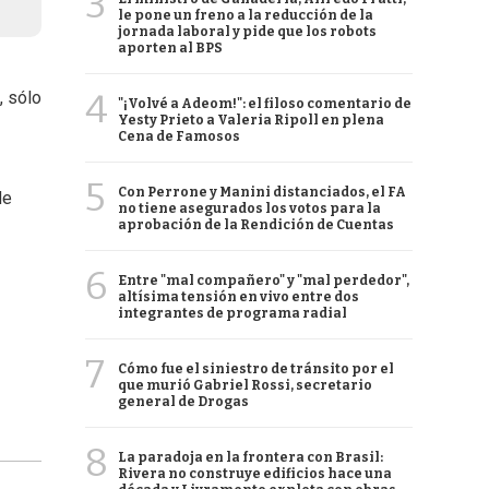
3
le pone un freno a la reducción de la
jornada laboral y pide que los robots
aporten al BPS
4
, sólo
"¡Volvé a Adeom!": el filoso comentario de
Yesty Prieto a Valeria Ripoll en plena
Cena de Famosos
5
Con Perrone y Manini distanciados, el FA
de
no tiene asegurados los votos para la
aprobación de la Rendición de Cuentas
6
Entre "mal compañero" y "mal perdedor",
altísima tensión en vivo entre dos
integrantes de programa radial
7
Cómo fue el siniestro de tránsito por el
que murió Gabriel Rossi, secretario
general de Drogas
8
La paradoja en la frontera con Brasil:
Rivera no construye edificios hace una