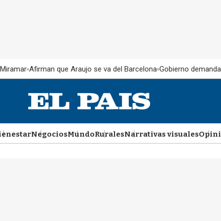
 Miramar
Afirman que Araujo se va del Barcelona
Gobierno demanda
ienestar
Negocios
Mundo
Rurales
Narrativas visuales
Opin