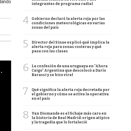
rdando
integrantes de programa radial
4
Gobierno declaró la alerta roja por las
condiciones meteorológicas en varias
zonas del país
5
Director del Sinae explicó qué implica la
alerta roja para zonas costeras y qué
pasa con las clases
6
La confesión de una uruguaya en "Ahora
cha argentino en "Subrayado"
Caigo" Argentina que descolocó a Darío
Barassi y se hizo viral
7
Qué significa la alerta roja decretada por
el gobierno y cómo se activa la operativa
en el país
8
Yan Diomande es el fichaje más caro en
la historia de Real Madrid: origen atípico
y la tragedia que lo fortaleció