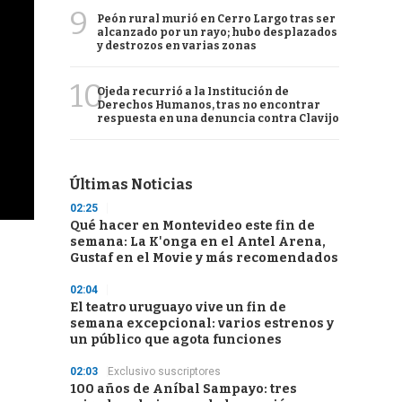
9
Peón rural murió en Cerro Largo tras ser
alcanzado por un rayo; hubo desplazados
y destrozos en varias zonas
10
Ojeda recurrió a la Institución de
Derechos Humanos, tras no encontrar
respuesta en una denuncia contra Clavijo
Últimas Noticias
02:25
Qué hacer en Montevideo este fin de
semana: La K'onga en el Antel Arena,
Gustaf en el Movie y más recomendados
02:04
El teatro uruguayo vive un fin de
semana excepcional: varios estrenos y
un público que agota funciones
02:03
Exclusivo suscriptores
100 años de Aníbal Sampayo: tres