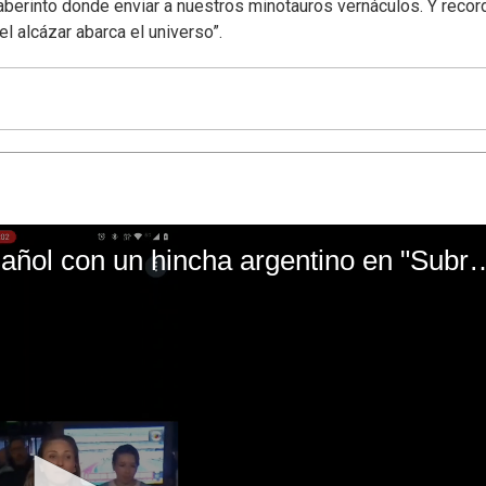
laberinto donde enviar a nuestros minotauros vernáculos. Y reco
l alcázar abarca el universo”.
El mal momento de Yanina Gasañol con un hin