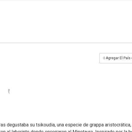
+
Agregar El País
ras degustaba su tsikoudia, una especie de grappa aristocrática
on al laberinto donde encerraron al Minotauro. Inspirado por la 