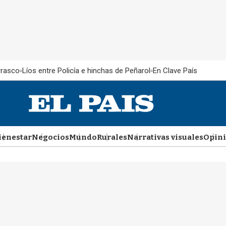
rrasco
Líos entre Policía e hinchas de Peñarol
En Clave País
ienestar
Negocios
Mundo
Rurales
Narrativas visuales
Opin