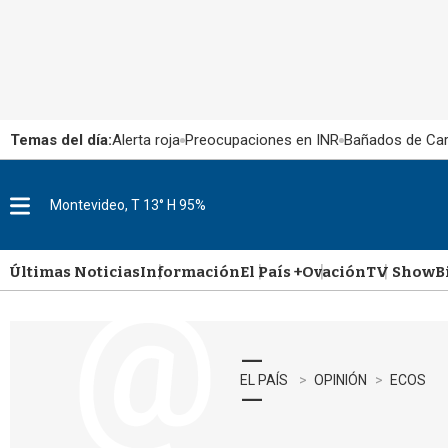
Temas del día:
Alerta roja
Preocupaciones en INR
Bañados de Ca
Montevideo, T 13° H 95%
M
e
n
u
Últimas Noticias
Información
El País +
Ovación
TV Show
B
EL PAÍS
OPINIÓN
ECOS