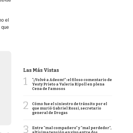
mo el
l que
Las Más Vistas
1
"¡Volvé a Adeom!": el filoso comentario de
Yesty Prieto a Valeria Ripoll en plena
Cena de Famosos
2
Cómo fue el siniestro de tránsito por el
que murió Gabriel Rossi, secretario
general de Drogas
3
Entre "mal compañero" y "mal perdedor",
altísima tensión en vivo entre dos