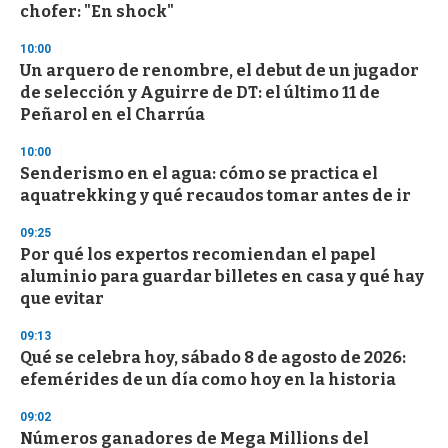
chofer: "En shock"
3
3
s
10:00
e
Un arquero de renombre, el debut de un jugador
c
de selección y Aguirre de DT: el último 11 de
o
n
Peñarol en el Charrúa
d
s
10:00
Senderismo en el agua: cómo se practica el
aquatrekking y qué recaudos tomar antes de ir
09:25
Por qué los expertos recomiendan el papel
aluminio para guardar billetes en casa y qué hay
que evitar
09:13
Qué se celebra hoy, sábado 8 de agosto de 2026:
efemérides de un día como hoy en la historia
09:02
Números ganadores de Mega Millions del