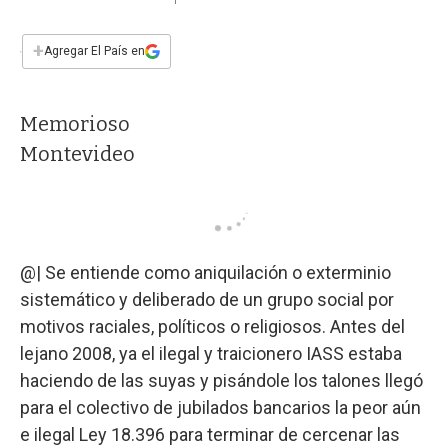
a
h
w
i
m
a
c
a
i
n
a
e
t
t
k
i
+
Agregar El País en
b
s
t
e
l
o
A
e
d
o
p
r
I
Memorioso
k
p
n
Montevideo
@| Se entiende como aniquilación o exterminio
sistemático y deliberado de un grupo social por
motivos raciales, políticos o religiosos. Antes del
lejano 2008, ya el ilegal y traicionero IASS estaba
haciendo de las suyas y pisándole los talones llegó
para el colectivo de jubilados bancarios la peor aún
e ilegal Ley 18.396 para terminar de cercenar las