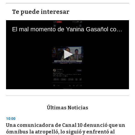
Te puede interesar
El mal momento de Yanina Gasañol con un hincha argentino en "Subrayado"
0
s
e
c
Últimas Noticias
o
n
10:00
d
Una comunicadora de Canal 10 denunció que un
s
o
ómnibus la atropelló, lo siguió y enfrentó al
f