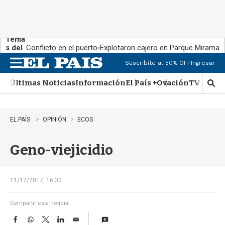
Tema
s del
Conflicto en el puerto
Explotaron cajero en Parque Miramar
día:
Suscribite al 50% OFF
Ingresar
M
e
Últimas Noticias
Información
El País +
Ovación
TV Show
n
M
u
o
s
t
EL PAÍS
OPINIÓN
ECOS
r
a
Geno-viejicidio
r
b
�
s
11/12/2017, 16:30
q
u
Compartir esta noticia
e
F
W
T
L
E
d