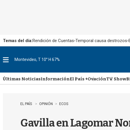
Temas del día:
Rendición de Cuentas
Temporal causa destrozos
Montevideo, T 10° H 67%
M
e
n
u
Últimas Noticias
Información
El País +
Ovación
TV Show
B
EL PAÍS
OPINIÓN
ECOS
Gavilla en Lagomar No