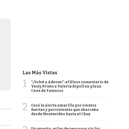
Las Más Vistas
1
"¡Volvé a Adeom!": el filoso comentario de
Yesty Prieto a Valeria Ripoll en plena
Cena de Famosos
2
Cesó la alerta amarilla por vientos
fuertes y persistentes que abarcaba
desde Montevideo hasta el Chuy
Un muerto, miles de personas sin luz,