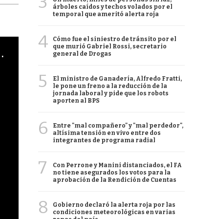
3
árboles caídos y techos volados por el
temporal que ameritó alerta roja
4
Cómo fue el siniestro de tránsito por el
que murió Gabriel Rossi, secretario
cha argentino en "Subrayado"
general de Drogas
5
El ministro de Ganadería, Alfredo Fratti,
le pone un freno a la reducción de la
jornada laboral y pide que los robots
aporten al BPS
6
Entre "mal compañero" y "mal perdedor",
altísima tensión en vivo entre dos
integrantes de programa radial
7
Con Perrone y Manini distanciados, el FA
no tiene asegurados los votos para la
aprobación de la Rendición de Cuentas
8
Gobierno declaró la alerta roja por las
condiciones meteorológicas en varias