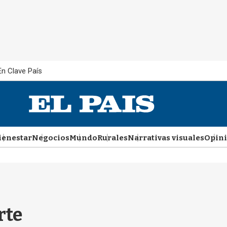
En Clave País
ienestar
Negocios
Mundo
Rurales
Narrativas visuales
Opin
rte