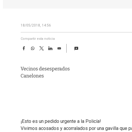
18/05/2018, 14:56
Compartir esta noticia
F
W
T
L
E
a
h
w
i
m
c
a
i
n
a
e
t
t
k
i
Vecinos desesperados
b
s
t
e
l
o
A
e
d
Canelones
o
p
r
I
k
p
n
¡Esto es un pedido urgente a la Policía!
Vivimos acosados y acorralados por una gavilla que p