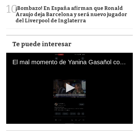
10
¡Bombazo! En España afirman que Ronald
Araujo deja Barcelona y será nuevo jugador
del Liverpool de Inglaterra
Te puede interesar
El mal momento de Yanina Gasañol con un hincha argentino en "Subrayado"
0
s
e