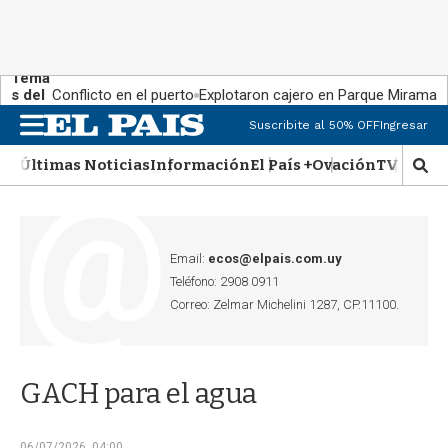
Tema
s del
Conflicto en el puerto
Explotaron cajero en Parque Miramar
día:
Suscribite al 50% OFF
Ingresar
M
e
Últimas Noticias
Información
El País +
Ovación
TV Show
n
M
u
o
s
t
r
Email:
ecos@elpais.com.uy
a
Teléfono: 2908 0911
r
Correo: Zelmar Michelini 1287, CP.11100.
b
�
s
q
GACH para el agua
u
e
d
06/07/2026, 04:00