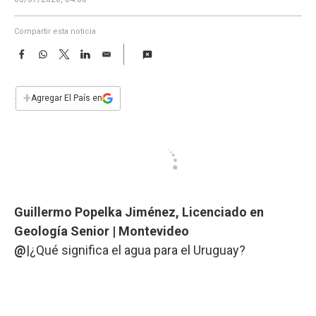
a
Compartir esta noticia
F
W
T
L
E
a
h
w
i
m
c
a
i
n
a
e
t
t
k
i
+
Agregar El País en
b
s
t
e
l
o
A
e
d
o
p
r
I
k
p
n
Guillermo Popelka Jiménez, Licenciado en
Geología Senior | Montevideo
@
|¿Qué significa el agua para el Uruguay?