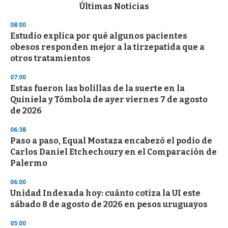
c
Últimas Noticias
o
n
08:00
d
Estudio explica por qué algunos pacientes
s
o
obesos responden mejor a la tirzepatida que a
f
otros tratamientos
3
3
s
07:00
e
Estas fueron las bolillas de la suerte en la
c
Quiniela y Tómbola de ayer viernes 7 de agosto
o
n
de 2026
d
s
06:38
Paso a paso, Equal Mostaza encabezó el podio de
Carlos Daniel Etchechoury en el Comparación de
Palermo
06:00
Unidad Indexada hoy: cuánto cotiza la UI este
sábado 8 de agosto de 2026 en pesos uruguayos
05:00