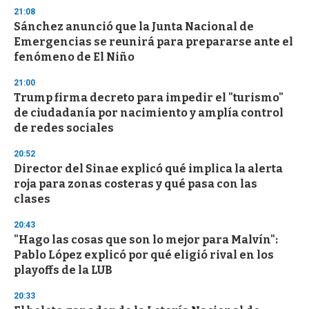
d
21:08
s
Sánchez anunció que la Junta Nacional de
Emergencias se reunirá para prepararse ante el
fenómeno de El Niño
21:00
Trump firma decreto para impedir el "turismo"
de ciudadanía por nacimiento y amplía control
de redes sociales
20:52
Director del Sinae explicó qué implica la alerta
roja para zonas costeras y qué pasa con las
clases
20:43
"Hago las cosas que son lo mejor para Malvín":
Pablo López explicó por qué eligió rival en los
playoffs de la LUB
20:33