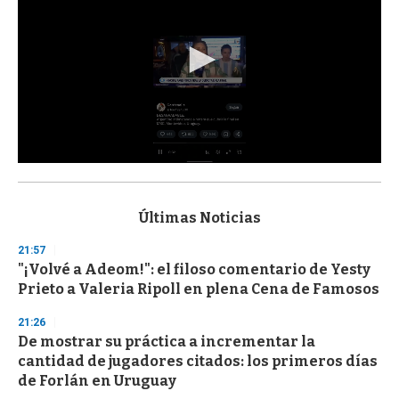
0
s
e
c
Últimas Noticias
o
n
21:57
d
"¡Volvé a Adeom!": el filoso comentario de Yesty
s
o
Prieto a Valeria Ripoll en plena Cena de Famosos
f
3
21:26
3
s
De mostrar su práctica a incrementar la
e
cantidad de jugadores citados: los primeros días
c
de Forlán en Uruguay
o
n