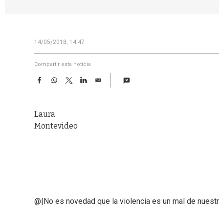
14/05/2018, 14:47
Compartir esta noticia
F
W
T
L
E
a
h
w
i
m
c
a
i
n
a
e
t
t
k
i
Laura
b
s
t
e
l
o
A
e
d
Montevideo
o
p
r
I
k
p
n
@|No es novedad que la violencia es un mal de nues