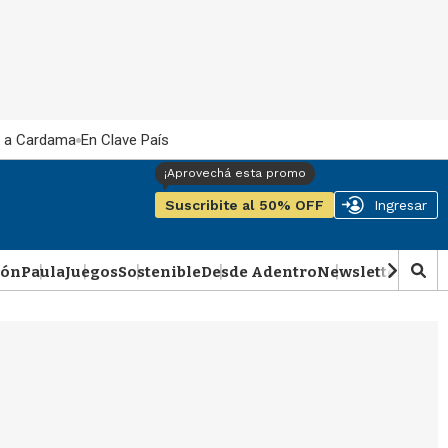
 a Cardama
En Clave País
Suscribite al 50% OFF
Ingresar
ión
Paula
Juegos
Sostenible
Desde Adentro
Newsletter
Podca
M
o
s
t
r
a
r
b
�